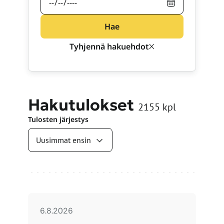
Hae
Tyhjennä hakuehdot
Hakutulokset
2155
kpl
Tulosten järjestys
Haun tulokset
6.8.2026