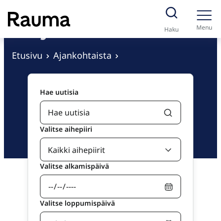
S
Ajankohtaista
i
Menu
Haku
i
r
Etusivu
Ajankohtaista
r
y
Hae uutisia
s
i
s
Valitse aihepiiri
ä
l
t
Valitse alkamispäivä
ö
ö
n
Valitse loppumispäivä