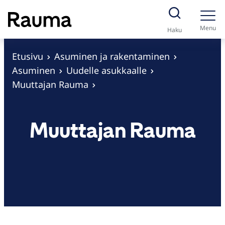
S
i
Menu
Haku
i
r
Etusivu
Asuminen ja rakentaminen
r
Asuminen
Uudelle asukkaalle
y
Muuttajan Rauma
s
i
Muuttajan Rauma
s
ä
l
t
ö
ö
n