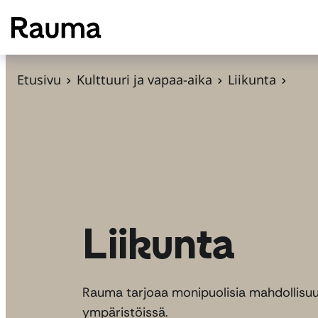
S
i
i
r
Etusivu
Kulttuuri ja vapaa-aika
Liikunta
r
y
s
i
s
ä
l
Liikunta
t
ö
ö
Rauma tarjoaa monipuolisia mahdollisuuksi
n
ympäristöissä.