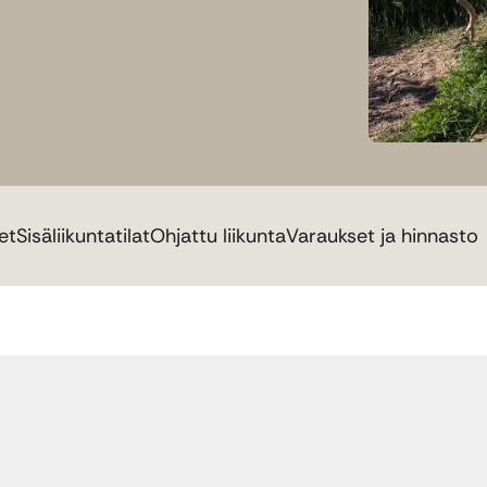
et
Sisäliikuntatilat
Ohjattu liikunta
Varaukset ja hinnasto