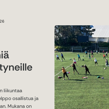
026
iä
tyneille
n liikuntaa
lppo osallistua ja
aan. Mukana on