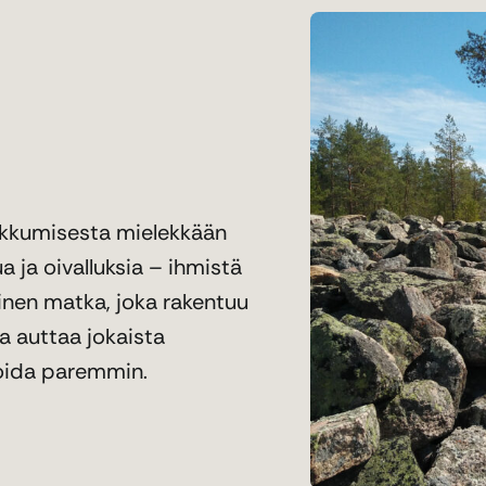
ikkumisesta mielekkään
a ja oivalluksia – ihmistä
inen matka, joka rakentuu
a auttaa jokaista
voida paremmin.