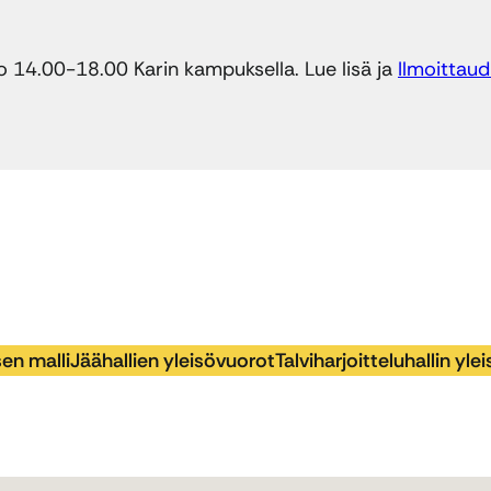
lo 14.00-18.00 Karin kampuksella. Lue lisä ja
Ilmoittau
en malli
Jäähallien yleisövuorot
Talviharjoitteluhallin yl