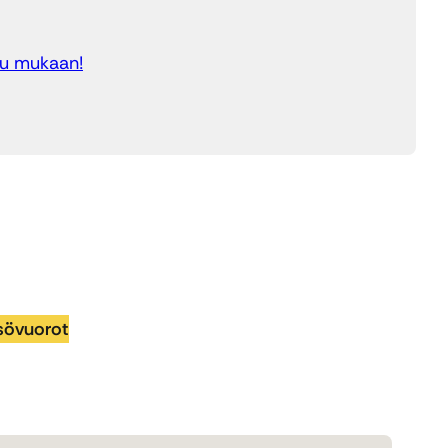
du mukaan!
eisövuorot