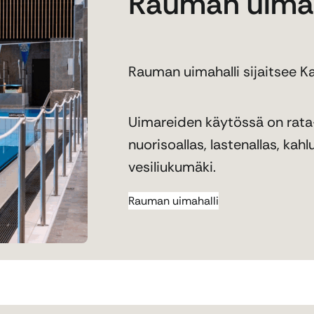
Rauman uimah
Rauman uimahalli sijaitsee K
Uimareiden käytössä on rata-a
nuorisoallas, lastenallas, kahl
vesiliukumäki.
Rauman uimahalli