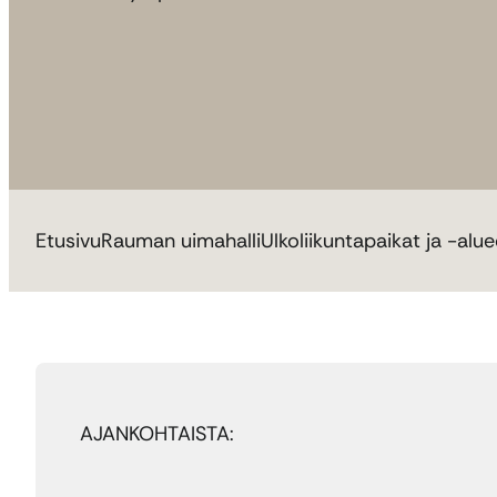
Etusivu
Rauman uimahalli
Ulkoliikuntapaikat ja -alue
AJANKOHTAISTA: