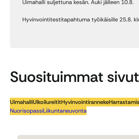
Uimahalli suljettuna kesän. Auki jälleen 10.8.
Hyvinvointitestitapahtuma työikäisille 25.8. k
Suosituimmat sivut
Uimahalli
Ulkoilureitit
Hyvinvointiranneke
Harrastamis
Nuorisopassi
Liikuntaneuvonta