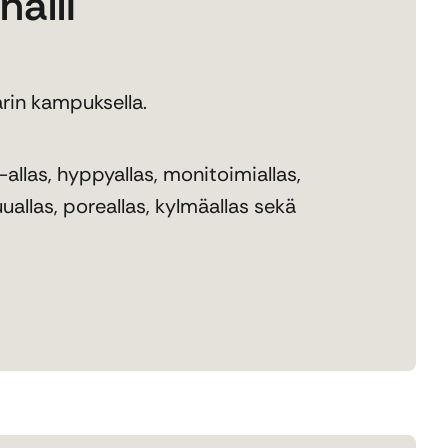
alli
arin kampuksella.
llas, hyppyallas, monitoimiallas,
uuallas, poreallas, kylmäallas sekä