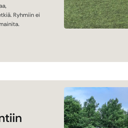
aa,
tkiä. Ryhmiin ei
 mainita.
tiin