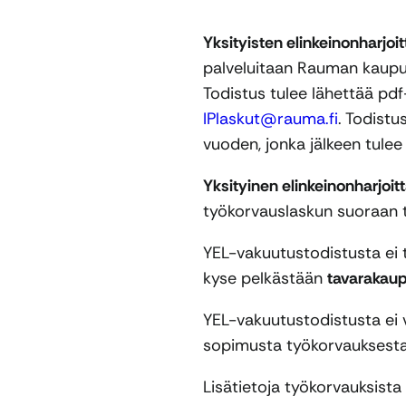
Yksityisten elinkeinonharjoit
palveluitaan Rauman kaupun
Todistus tulee lähettää p
IPlaskut@rauma.fi
. Todist
vuoden, jonka jälkeen tulee 
Yksityinen elinkeinonharjoit
työkorvauslaskun suoraan ti
YEL-vakuutustodistusta ei ta
kyse pelkästään
tavarakau
YEL-vakuutustodistusta ei 
sopimusta työkorvauksesta
Lisätietoja työkorvauksista