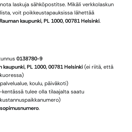
ota laskuja sähköpostitse. Mikäli verkkolaskun
ista, voit poikkeustapauksissa lähettää
Rauman kaupunki, PL 1000, 00781 Helsinki
.
tunnus
0138780-9
 kaupunki, PL 1000, 00781 Helsinki
(ei riitä, että
ekuoressa)
palvelualue, koulu, päiväkoti)
kentässä tulee olla tilaajalta saatu
kustannuspaikkanumero)
ai sopimusnumero
.