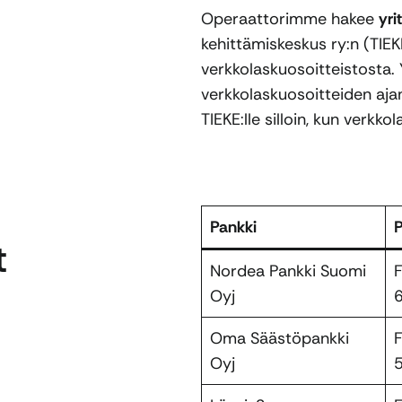
Operaattorimme hakee
yri
kehittämiskeskus ry:n (TIEK
verkkolaskuosoitteistosta. 
verkkolaskuosoitteiden aj
TIEKE:lle silloin, kun verkk
Pankki
P
t
Nordea Pankki Suomi
Oyj
Oma Säästöpankki
Oyj