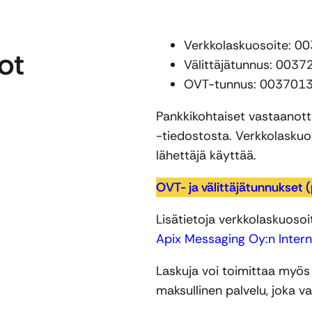
Verkkolaskuosoite: 
ot
Välittäjätunnus: 00
OVT-tunnus: 003701
Pankkikohtaiset vastaanott
-tiedostosta. Verkkolaskuos
lähettäjä käyttää.
OVT- ja välittäjätunnukset 
Lisätietoja verkkolaskuosoit
Apix Messaging Oy:n Intern
Laskuja voi toimittaa myö
maksullinen palvelu, joka v