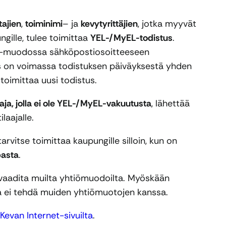
tajien
,
toiminimi
– ja
kevytyrittäjien
, jotka myyvät
gille, tulee toimittaa
YEL-/MyEL-todistus
.
df-muodossa sähköpostiosoitteeseen
us on voimassa todistuksen päiväyksestä yhden
toimittaa uusi todistus.
taja, jolla ei ole YEL-/MyEL-vakuutusta
, lähettää
laajalle.
rvitse toimittaa kaupungille silloin, kun on
pasta
.
vaadita muilta yhtiömuodoilta. Myöskään
 ei tehdä muiden yhtiömuotojen kanssa.
Kevan Internet-sivuilta
.