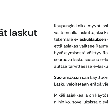
Kaupungin kaikki myyntila
t laskut
valitsemalla laskuttajaksi
tekemällä
e-laskutilauksen
että asiakas valitsee Raum
hyväksymisestä välittyy Ra
seuraava lasku saapuu e-l
auttaa tarvittaessa e-lask
Suoramaksun
saa käyttöön
Lasku veloitetaan eräpäivän
Mikäli asiakkaalla on käyt
niihin ko. sovelluksissa ol