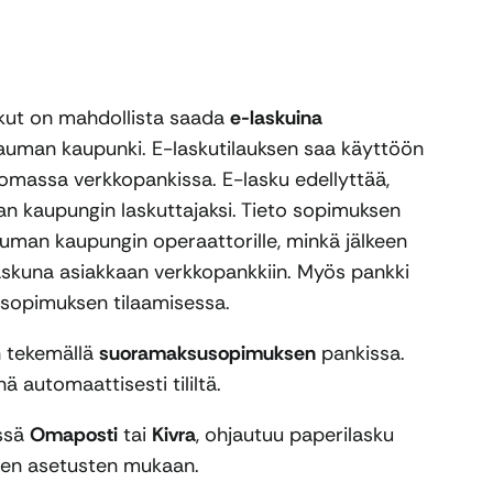
skut on mahdollista saada
e-laskuina
 Rauman kaupunki. E-laskutilauksen saa käyttöön
omassa verkkopankissa. E-lasku edellyttää,
an kaupungin laskuttajaksi. Tieto sopimuksen
uman kaupungin operaattorille, minkä jälkeen
askuna asiakkaan verkkopankkiin. Myös pankki
usopimuksen tilaamisessa.
 tekemällä
suoramaksusopimuksen
pankissa.
ä automaattisesti tililtä.
össä
Omaposti
tai
Kivra
, ohjautuu paperilasku
evien asetusten mukaan.