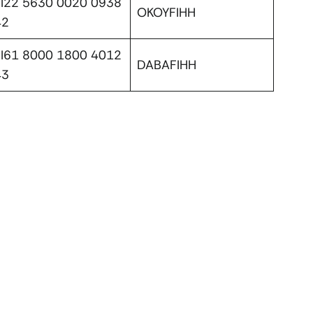
FI22 5630 0020 0938
OKOYFIHH
42
FI61 8000 1800 4012
DABAFIHH
43