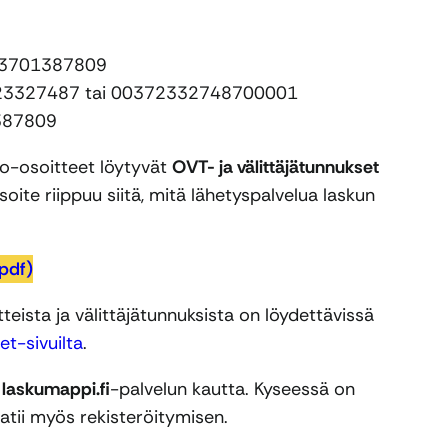
003701387809
3723327487 tai 00372332748700001
387809
o-osoitteet löytyvät
OVT- ja välittäjätunnukset
oite riippuu siitä, mitä lähetyspalvelua laskun
(pdf)
teista ja välittäjätunnuksista on löydettävissä
et-sivuilta
.
s
laskumappi.fi
-palvelun kautta. Kyseessä on
aatii myös rekisteröitymisen.