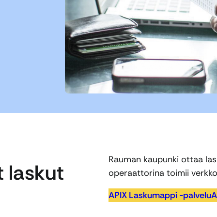
Rauman kaupunki ottaa las
t laskut
operaattorina toimii verkk
APIX Laskumappi -palvelu
A