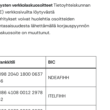
tysten verkkolaskuosoitteet
Tietoyhteiskunnan
E) verkkosivuilta löytyvästä
Yritykset voivat huolehtia osoitteiden
antasaisuudesta lähettämällä korjauspyynnön
olaskuosoite on muuttunut.
ankkitili
BIC
FI98 2040 1800 0637
NDEAFIHH
66
FI86 4108 0012 2978
ITELFIHH
52