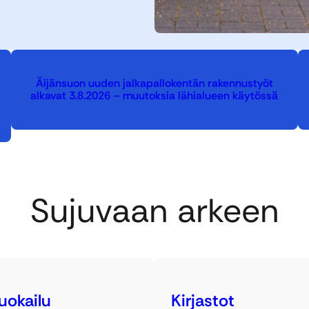
Äijänsuon uuden jalkapallokentän rakennustyöt
alkavat 3.8.2026 – muutoksia lähialueen käytössä
Sujuvaan arkeen
uokailu
Kirjastot