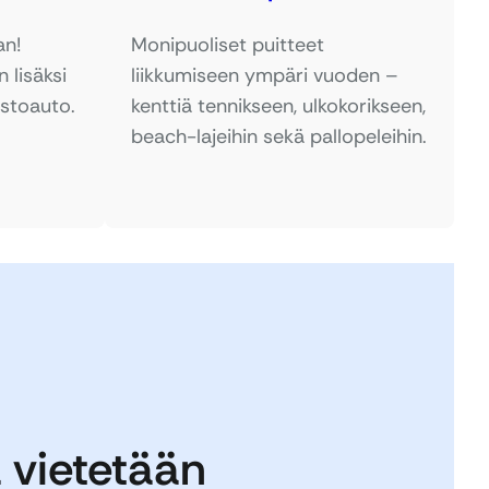
an!
Monipuoliset puitteet
 lisäksi
liikkumiseen ympäri vuoden –
jastoauto.
kenttiä tennikseen, ulkokorikseen,
beach-lajeihin sekä pallopeleihin.
 vietetään