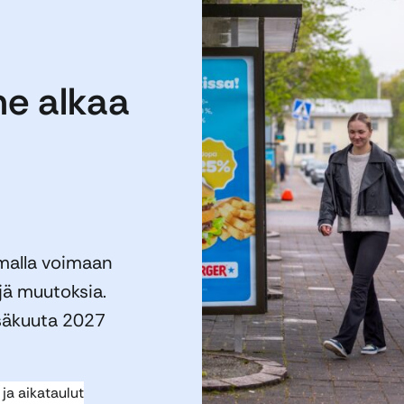
ne alkaa
n
alla voimaan
jä muutoksia.
esäkuuta 2027
 ja aikataulut