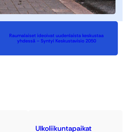
Raumalaiset ideoivat uudenlaista keskustaa
yhdessä – Syntyi Keskustavisio 2050
Ulkoliikuntapaikat