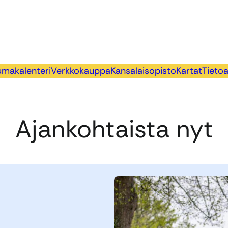
makalenteri
Verkkokauppa
Kansalaisopisto
Kartat
Tieto
Ajankohtaista nyt