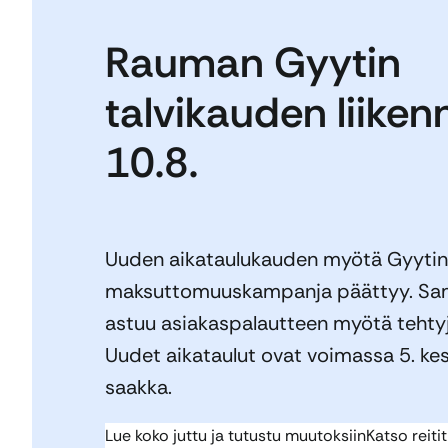
Rauman Gyytin
talvikauden liiken
10.8.
Uuden aikataulukauden myötä Gyyti
maksuttomuuskampanja päättyy. Sam
astuu asiakaspalautteen myötä tehty
Uudet aikataulut ovat voimassa 5. k
saakka.
Lue koko juttu ja tutustu muutoksiin
Katso reitit