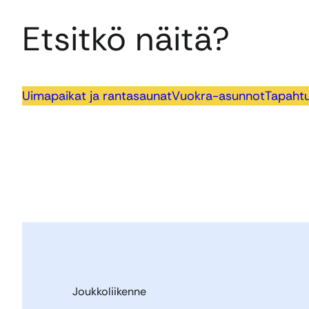
Etsitkö näitä?
Uimapaikat ja rantasaunat
Vuokra-asunnot
Tapahtu
Joukkoliikenne