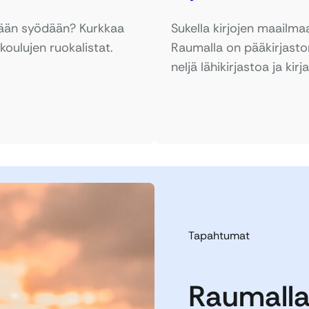
ään syödään? Kurkkaa
Sukella kirjojen maailma
oulujen ruokalistat.
Raumalla on pääkirjaston
neljä lähikirjastoa ja kir
Tapahtumat
Raumalla