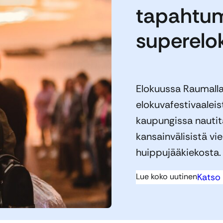
tapahtu
superelo
Elokuussa Raumalla 
elokuvafestivaalei
kaupungissa nautit
kansainvälisistä vi
huippujääkiekosta.
Lue koko uutinen
Katso