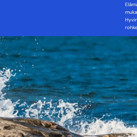
Elämä
mukav
Hyvin
rohke