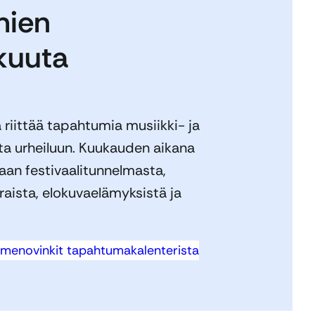
mien
kuuta
riittää tapahtumia musiikki- ja
sta urheiluun. Kuukauden aikana
aan festivaalitunnelmasta,
eraista, elokuvaelämyksistä ja
 menovinkit tapahtumakalenterista