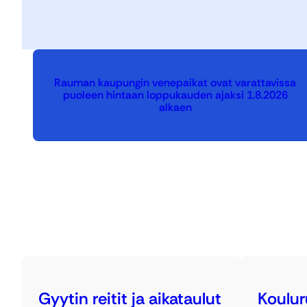
Rauman kaupungin venepaikat ovat varattavissa
puoleen hintaan loppukauden ajaksi 1.8.2026
alkaen
Gyytin reitit ja aikataulut
Koulur