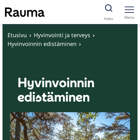
S
i
Menu
Haku
i
r
Etusivu
Hyvinvointi ja terveys
r
Hyvinvoinnin edistäminen
y
s
i
s
Hyvinvoinnin
ä
edistäminen
l
t
ö
ö
n