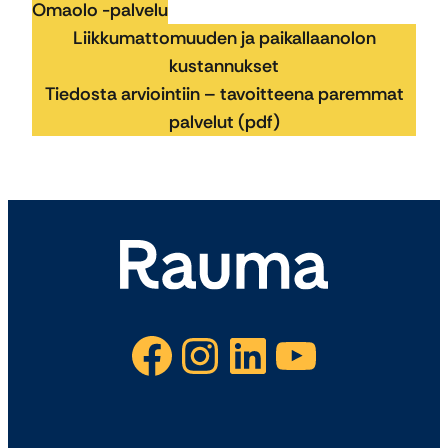
Omaolo -palvelu
Liikkumattomuuden ja paikallaanolon
kustannukset
Tiedosta arviointiin – tavoitteena paremmat
palvelut (pdf)
Facebook
Instagram
LinkedIn
YouTube