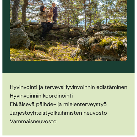
Hyvinvointi ja terveys
Hyvinvoinnin edistäminen
Hyvinvoinnin koordinointi
Ehkäisevä päihde- ja mielenterveystyö
Järjestöyhteistyö
Ikäihmisten neuvosto
Vammaisneuvosto