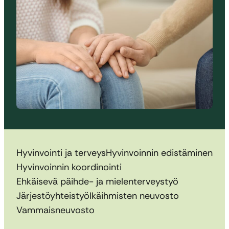
Hyvinvointi ja terveys
Hyvinvoinnin edistäminen
Hyvinvoinnin koordinointi
Ehkäisevä päihde- ja mielenterveystyö
Järjestöyhteistyö
Ikäihmisten neuvosto
Vammaisneuvosto