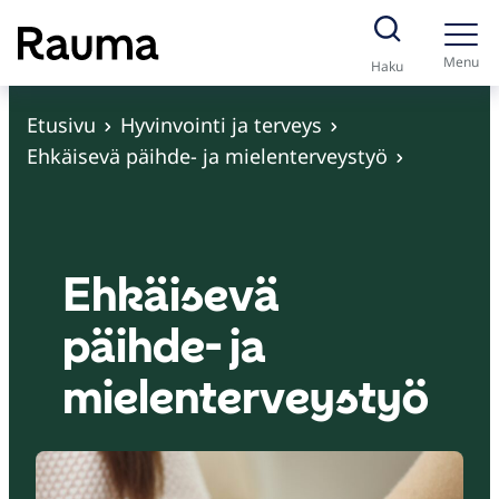
S
i
Menu
Haku
i
r
Etusivu
Hyvinvointi ja terveys
r
Ehkäisevä päihde- ja mielenterveystyö
y
s
i
s
Ehkäisevä
ä
päihde- ja
l
t
mielenterveystyö
ö
ö
n