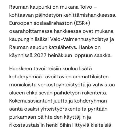
Rauman kaupunki on mukana Toivo –
kohtaavan päihdetyön kehittämishankkeessa.
Euroopan sosiaalirahaston (ESR+)
osarahoittamassa hankkeessa ovat mukana
kaupungin lisäksi Valo-Valmennusyhdistys ja
Rauman seudun katulähetys. Hanke on
käynnissä 2027 heinäkuun loppuun saakka.
Hankkeen tavoitteisiin kuuluu lisätä
kohderyhmää tavoittavien ammattilaisten
monialaista verkostoyhteistyötä ja vahvistaa
alueen ehkäisevän päihdetyön rakenteita.
Kokemusasiantuntijuutta ja kohderyhmän
ääntä osaksi yhteistyörakenteita pyritään
purkamaan päihteiden käyttäjiin ja
rikostaustaisiin henkilöihin liittyviä kielteisiä