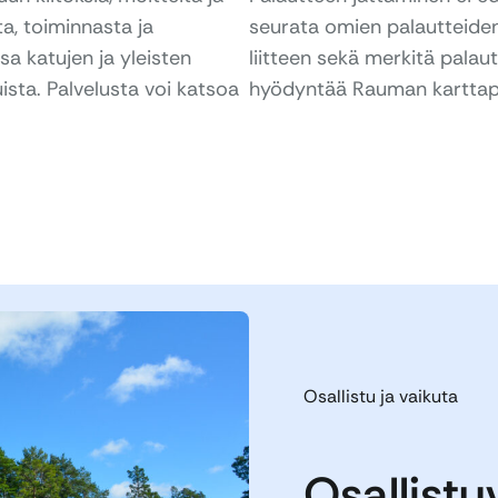
a, toiminnasta ja
seurata omien palautteiden
a katujen ja yleisten
liitteen sekä merkitä palau
sta. Palvelusta voi katsoa
hyödyntää Rauman karttap
Osallistu ja vaikuta
Osallistu