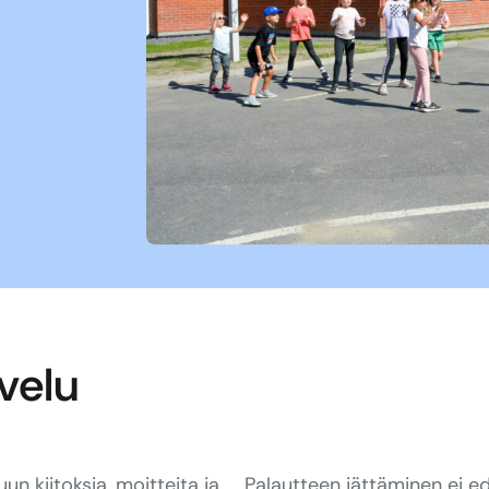
velu
un kiitoksia, moitteita ja
Palautteen jättäminen ei ed