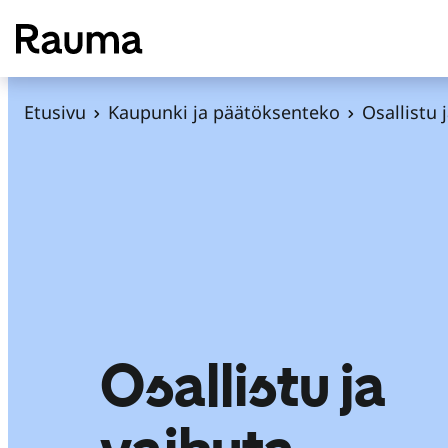
S
i
i
r
Etusivu
Kaupunki ja päätöksenteko
Osallistu 
r
y
s
i
s
ä
l
t
ö
Osallistu ja
ö
n