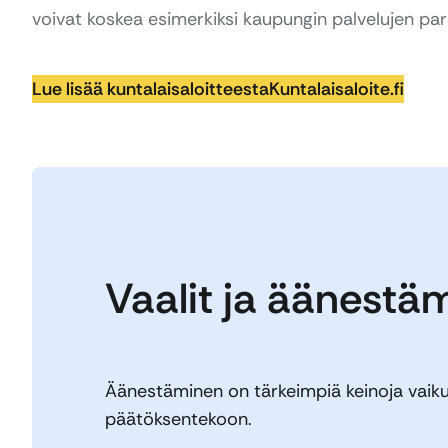
voivat koskea esimerkiksi kaupungin palvelujen pa
Lue lisää kuntalaisaloitteesta
Kuntalaisaloite.fi
Vaalit ja äänestä
Äänestäminen on tärkeimpiä keinoja vaik
päätöksentekoon.