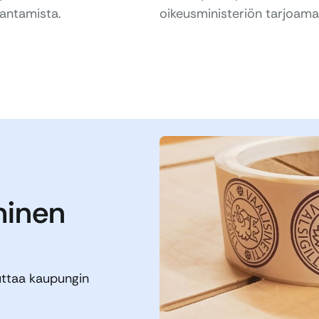
rantamista.
oikeusministeriön tarjoama
minen
uttaa kaupungin