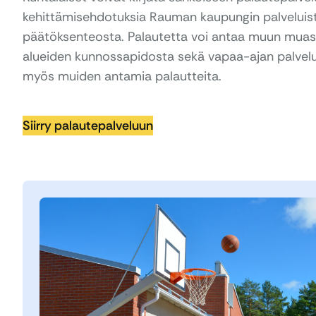
kehittämisehdotuksia Rauman kaupungin palveluist
päätöksenteosta. Palautetta voi antaa muun muass
alueiden kunnossapidosta sekä vapaa-ajan palvelui
myös muiden antamia palautteita.
Siirry palautepalveluun