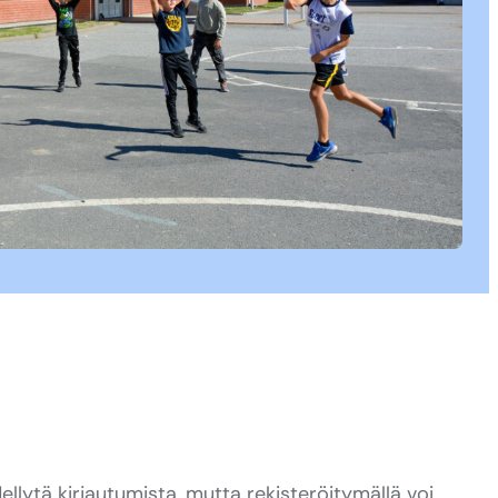
ellytä kirjautumista, mutta rekisteröitymällä voi