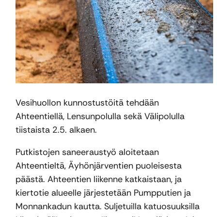
Vesihuollon kunnostustöitä tehdään
Ahteentiellä, Lensunpolulla sekä Välipolulla
tiistaista 2.5. alkaen.
Putkistojen saneeraustyö aloitetaan
Ahteentieltä, Äyhönjärventien puoleisesta
päästä. Ahteentien liikenne katkaistaan, ja
kiertotie alueelle järjestetään Pumpputien ja
Monnankadun kautta. Suljetuilla katuosuuksilla