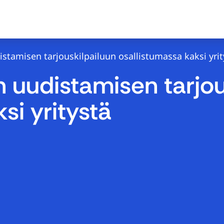
istamisen tarjouskilpailuun osallistumassa kaksi yrit
n uudistamisen tarjou
si yritystä