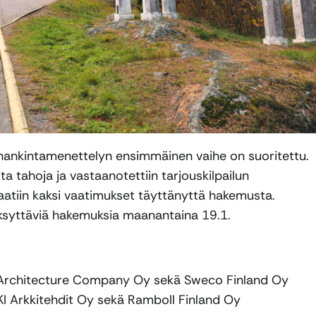
 hankintamenettelyn ensimmäinen vaihe on suoritettu.
a tahoja ja vastaanotettiin tarjouskilpailun
tiin kaksi vaatimukset täyttänyttä hakemusta.
väksyttäviä hakemuksia maanantaina 19.1.
o Architecture Company Oy sekä Sweco Finland Oy
I Arkkitehdit Oy sekä Ramboll Finland Oy