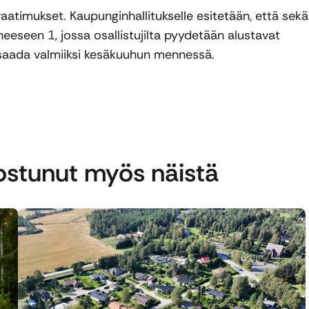
atimukset. Kaupunginhallitukselle esitetään, että sekä
eseen 1, jossa osallistujilta pyydetään alustavat
us saada valmiiksi kesäkuuhun mennessä.
nostunut myös näistä