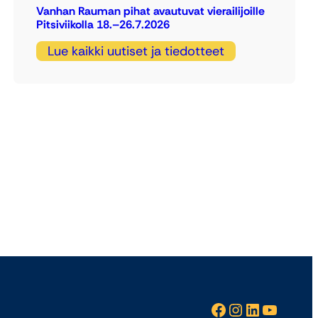
Vanhan Rauman pihat avautuvat vierailijoille
Pitsiviikolla 18.–26.7.2026
Lue kaikki uutiset ja tiedotteet
Facebook
Instagram
LinkedIn
YouTube