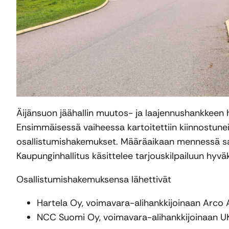
Äijänsuon jäähallin muutos- ja laajennushankkeen
Ensimmäisessä vaiheessa kartoitettiin kiinnostuneit
osallistumishakemukset. Määräaikaan mennessä saa
Kaupunginhallitus käsittelee tarjouskilpailuun hy
Osallistumishakemuksensa lähettivät
Hartela Oy, voimavara-alihankkijoinaan Arc
NCC Suomi Oy, voimavara-alihankkijoinaan UK