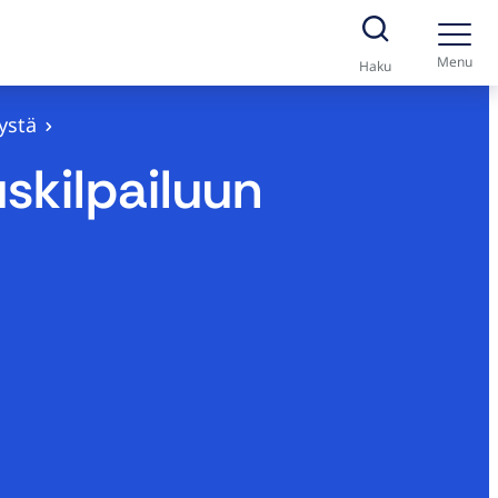
Menu
Haku
ystä
skilpailuun