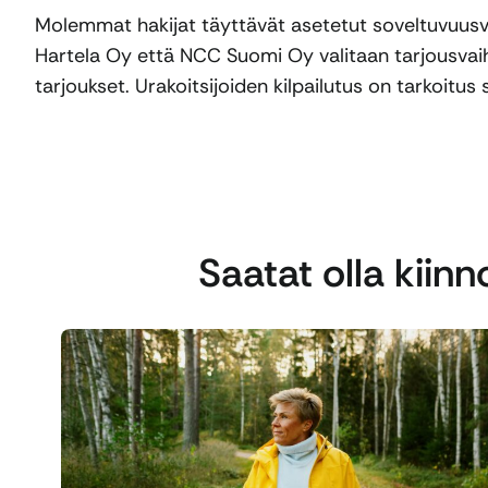
Molemmat hakijat täyttävät asetetut soveltuvuusva
Hartela Oy että NCC Suomi Oy valitaan tarjousvaihe
tarjoukset. Urakoitsijoiden kilpailutus on tarkoit
Saatat olla kiin