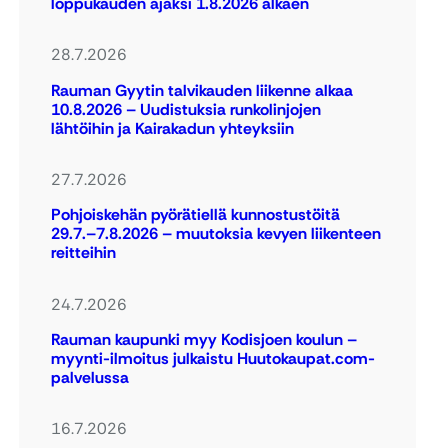
loppukauden ajaksi 1.8.2026 alkaen
28.7.2026
Rauman Gyytin talvikauden liikenne alkaa
10.8.2026 – Uudistuksia runkolinjojen
lähtöihin ja Kairakadun yhteyksiin
27.7.2026
Pohjoiskehän pyörätiellä kunnostustöitä
29.7.–7.8.2026 – muutoksia kevyen liikenteen
reitteihin
24.7.2026
Rauman kaupunki myy Kodisjoen koulun –
myynti-ilmoitus julkaistu Huutokaupat.com-
palvelussa
16.7.2026