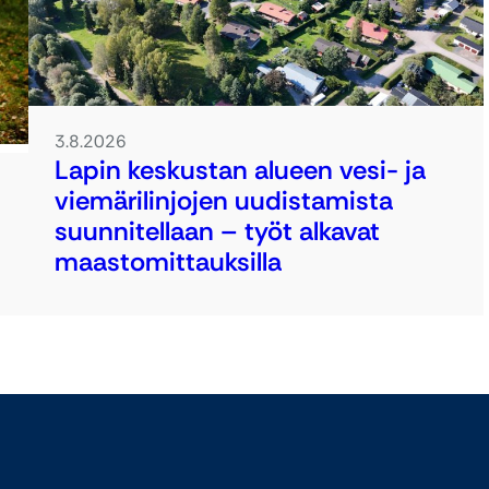
3.8.2026
Lapin keskustan alueen vesi- ja
viemärilinjojen uudistamista
suunnitellaan – työt alkavat
maastomittauksilla