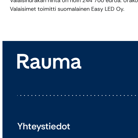
Valaisinurakan hinta on noin 244 700 euroa. Urakoi
Valaisimet toimitti suomalainen Easy LED Oy.
Yhteystiedot