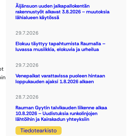
Äijänsuon uuden jalkapallokentän
rakennustyöt alkavat 3.8.2026 – muutoksia
lähialueen käytössä
29.7.2026
Elokuu täyttyy tapahtumista Raumalla –
luvassa musiikkia, elokuvia ja urheilua
29.7.2026
ot
Venepaikat varattavissa puoleen hintaan
oin
loppukauden ajaksi 1.8.2026 alkaen
28.7.2026
Rauman Gyytin talvikauden liikenne alkaa
10.8.2026 – Uudistuksia runkolinjojen
lähtöihin ja Kairakadun yhteyksiin
Tiedotearkisto