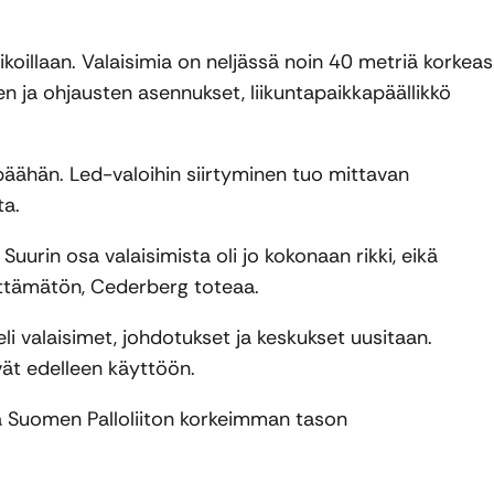
ikoillaan. Valaisimia on neljässä noin 40 metriä korkea
 ja ohjausten asennukset, liikuntapaikkapäällikkö
 päähän. Led-valoihin siirtyminen tuo mittavan
ta.
 Suurin osa valaisimista oli jo kokonaan rikki, eikä
iittämätön, Cederberg toteaa.
li valaisimet, johdotukset ja keskukset uusitaan.
vät edelleen käyttöön.
ää Suomen Palloliiton korkeimman tason