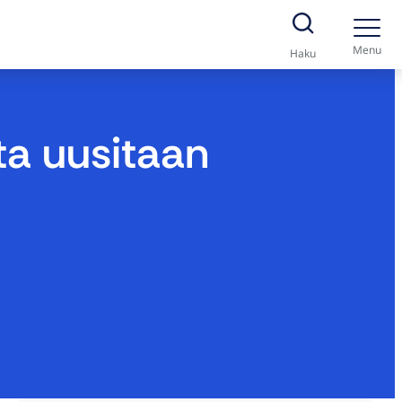
Menu
Haku
ta uusitaan