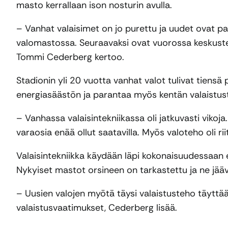
masto kerrallaan ison nosturin avulla.
– Vanhat valaisimet on jo purettu ja uudet ovat pa
valomastossa. Seuraavaksi ovat vuorossa keskusten
Tommi Cederberg kertoo.
Stadionin yli 20 vuotta vanhat valot tulivat tiensä
energiasäästön ja parantaa myös kentän valaistus
– Vanhassa valaisintekniikassa oli jatkuvasti vikoja.
varaosia enää ollut saatavilla. Myös valoteho oli r
Valaisintekniikka käydään läpi kokonaisuudessaan e
Nykyiset mastot orsineen on tarkastettu ja ne jää
– Uusien valojen myötä täysi valaistusteho täytt
valaistusvaatimukset, Cederberg lisää.