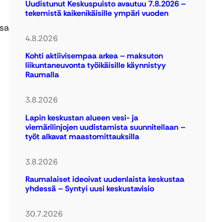
Uudistunut Keskuspuisto avautuu 7.8.2026 –
tekemistä kaikenikäisille ympäri vuoden
ssa
4.8.2026
Kohti aktiivisempaa arkea – maksuton
liikuntaneuvonta työikäisille käynnistyy
Raumalla
3.8.2026
Lapin keskustan alueen vesi- ja
viemärilinjojen uudistamista suunnitellaan –
työt alkavat maastomittauksilla
3.8.2026
Raumalaiset ideoivat uudenlaista keskustaa
yhdessä – Syntyi uusi keskustavisio
30.7.2026