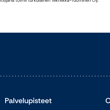
tsijana toimii turkulainen Tekniikka-Tuominen Oy.
Palvelupisteet
O