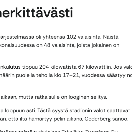
erkittävästi
rjestelmässä oli yhteensä 102 valaisinta. Näistä
onaisuudessa on 48 valaisinta, joista jokainen on
nkulutus tippuu 204 kilowatista 67 kilowattiin. Jos val
määrin puolella teholla klo 17–21, vuodessa säästyy n
aikaan, mutta ratkaisulle on looginen selitys.
ta loppuun asti. Tästä syystä stadionin valot saattavat
taan, että ilta hämärtyy pelin aikana, Cederberg sanoo.