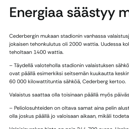
Energiaa säästyy m
Cederbergin mukaan stadionin vanhassa valaistusjä
jokaisen tehonkulutus oli 2000 wattia. Uudessa kok
teholtaan 1400 wattia.
– Täydellä valoteholla stadionin valaistuksen sähkö
ovat päällä esimerkiksi seitsemän kuukautta keski
60 000 kilowattituntia sähköä, Cederberg kertoo.
Valaistus saattaa olla toisinaan päällä myös päiväs
– Peliolosuhteiden on oltava samat aina pelin alus
olla joskus päällä jo valoisaan aikaan, mikäli tode