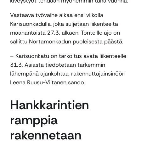
kiveystyöt tehdään myöhemmin tänä vuonna.
Vastaava työvaihe alkaa ensi viikolla
Karisuonkadulla, joka suljetaan liikenteeltä
maanantaista 27.3. alkaen. Tonteille ajo on
sallittu Nortamonkadun puoleisesta päästä.
– Karisuonkatu on tarkoitus avata liikenteelle
31.3. Asiasta tiedotetaan tarkemmin
lähempänä ajankohtaa, rakennuttajainsinööri
Leena Ruusu-Viitanen sanoo.
Hankkarintien
ramppia
rakennetaan