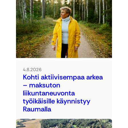
4.8.2026
Kohti aktiivisempaa arkea
– maksuton
liikuntaneuvonta
työikäisille käynnistyy
Raumalla