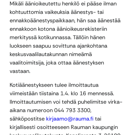
Mikäli äänioikeutettu henkilö ei pääse ilman
kohtuuttomia vaikeuksia äänestys- tai
ennakkoäänestyspaikkaan, hän saa äänestää
ennakkoon kotona äänioikeusrekisteriin
merkityssä kotikunnassa. Tällöin hänen
luokseen saapuu sovittuna ajankohtana
keskusvaalilautakunnan nimeämä
vaalitoimitsija, joka ottaa äänestyksen
vastaan.
Kotiäänestykseen tulee ilmoittautua
viimeistään tiistaina 1.4. klo 16 mennessä.
Ilmoittautumisen voi tehdä puhelimitse virka-
aikana numeroon 044 793 3300,
sähköpostitse
kirjaamo@rauma.fi
tai
kirjallisesti osoitteeseen Rauman kaupungin