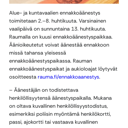
Alue- ja kuntavaalien ennakkoäänestys
toimitetaan 2.–8. huhtikuuta. Varsinainen
vaalipäivä on sunnuntaina 13. huhtikuuta.
Raumalla on kuusi ennakkoäänestyspaikkaa.
Äänioikeutetut voivat äänestää ennakkoon
missä tahansa yleisessä
ennakkoäänestyspaikassa. Rauman
ennakkoäänestyspaikat ja aukioloajat löytyvät
osoitteesta
rauma.fi/ennakkoaanestys
.
– Äänestäjän on todistettava
henkilöllisyytensä äänestyspaikalla. Mukana
on oltava kuvallinen henkilöllisyystodistus,
esimerkiksi poliisin myöntämä henkilökortti,
passi, ajokortti tai vastaava kuvallinen