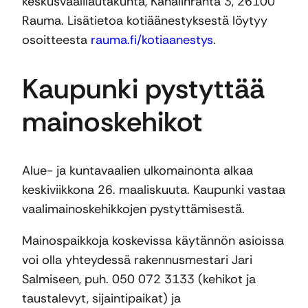
keskusvaalilautakunta, Kanalinranta 3, 26100
Rauma. Lisätietoa kotiäänestyksestä löytyy
osoitteesta
rauma.fi/kotiaanestys
.
Kaupunki pystyttää
mainoskehikot
Alue- ja kuntavaalien ulkomainonta alkaa
keskiviikkona 26. maaliskuuta. Kaupunki vastaa
vaalimainoskehikkojen pystyttämisestä.
Mainospaikkoja koskevissa käytännön asioissa
voi olla yhteydessä rakennusmestari Jari
Salmiseen, puh. 050 072 3133 (kehikot ja
taustalevyt, sijaintipaikat) ja