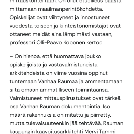
mittauskohteiltaan. On ollut etuoikeus päästä
mittamaan maailmanperintökohdetta.
Opiskelijat ovat viihtyneet ja innostuneet
vuodesta toiseen ja kiinteistönomistajat ovat
ottaneet meidät aina lämpimästi vastaan,
professori Olli-Paavo Koponen kertoo.
– On hienoa, että huomattava joukko
opiskelijoista ja vastavalmistuneista
arkkitehdeista on viime vuosina oppinut
tuntemaan Vanhaa Raumaa ja ammentamaan
siitä omaan ammatilliseen toimintaansa.
Valmistuneet mittauspiirustukset ovat tärkeä
osa Vanhan Rauman dokumentointia. Iso
määrä rakennuksia on mitattu ja piirretty,
mutta tulevaisuuteenkin jää tehtävää, Rauman
kaupungin kaavoitusarkkitehti Mervi Tammi