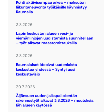
Kohti aktiivisempaa arkea – maksuton
liikuntaneuvonta työikäisille käynnistyy
Raumalla
3.8.2026
Lapin keskustan alueen vesi- ja
viemärilinjojen uudistamista suunnitellaan
– työt alkavat maastomittauksilla
3.8.2026
Raumalaiset ideoivat uudenlaista
keskustaa yhdessä – Syntyi uusi
keskustavisio
30.7.2026
Äijänsuon uuden jalkapallokentän
rakennustyöt alkavat 3.8.2026 – muutoksia
lähialueen käytössä