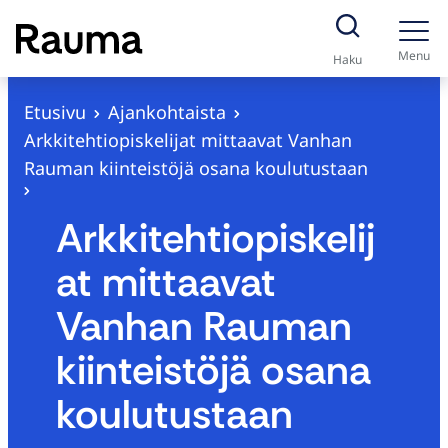
S
i
Menu
Haku
i
r
Etusivu
Ajankohtaista
r
Arkkitehtiopiskelijat mittaavat Vanhan
y
Rauman kiinteistöjä osana koulutustaan
s
i
Arkkitehtiopiskelij
s
at mittaavat
ä
l
Vanhan Rauman
t
kiinteistöjä osana
ö
ö
koulutustaan
n