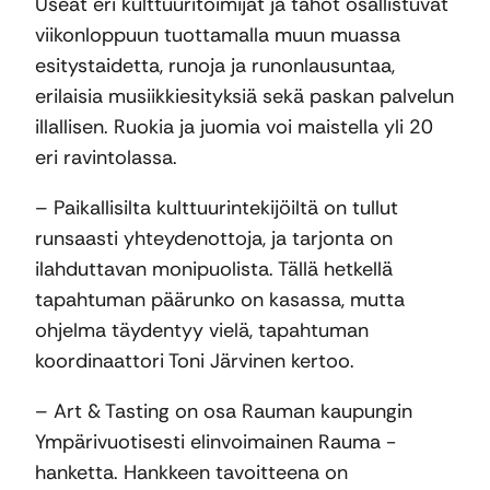
Useat eri kulttuuritoimijat ja tahot osallistuvat
viikonloppuun tuottamalla muun muassa
esitystaidetta, runoja ja runonlausuntaa,
erilaisia musiikkiesityksiä sekä paskan palvelun
illallisen. Ruokia ja juomia voi maistella yli 20
eri ravintolassa.
– Paikallisilta kulttuurintekijöiltä on tullut
runsaasti yhteydenottoja, ja tarjonta on
ilahduttavan monipuolista. Tällä hetkellä
tapahtuman päärunko on kasassa, mutta
ohjelma täydentyy vielä, tapahtuman
koordinaattori Toni Järvinen kertoo.
– Art & Tasting on osa Rauman kaupungin
Ympärivuotisesti elinvoimainen Rauma -
hanketta. Hankkeen tavoitteena on