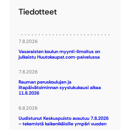
Tiedotteet
7.8.2026
Vasaraisten koulun myynti-ilmoitus on
julkaistu Huutokaupat.com-palvelussa
7.8.2026
Rauman peruskoulujen ja
iltapäivätoiminnan syyslukukausi alkaa
11.8.2026
6.8.2026
Uudistunut Keskuspuisto avautuu 7.8.2026
– tekemistä kaikenikäisille ympäri vuoden