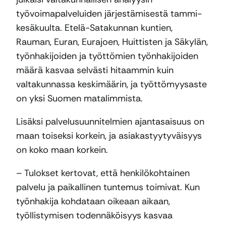
työvoimapalveluiden järjestämisestä tammi-
kesäkuulta. Etelä-Satakunnan kuntien,
Rauman, Euran, Eurajoen, Huittisten ja Säkylän,
työnhakijoiden ja työttömien työnhakijoiden
määrä kasvaa selvästi hitaammin kuin
valtakunnassa keskimäärin, ja työttömyysaste
on yksi Suomen matalimmista.
Lisäksi palvelusuunnitelmien ajantasaisuus on
maan toiseksi korkein, ja asiakastyytyväisyys
on koko maan korkein.
– Tulokset kertovat, että henkilökohtainen
palvelu ja paikallinen tuntemus toimivat. Kun
työnhakija kohdataan oikeaan aikaan,
työllistymisen todennäköisyys kasvaa