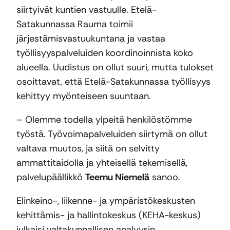
siirtyivät kuntien vastuulle. Etelä-
Satakunnassa Rauma toimii
järjestämisvastuukuntana ja vastaa
työllisyyspalveluiden koordinoinnista koko
alueella. Uudistus on ollut suuri, mutta tulokset
osoittavat, että Etelä-Satakunnassa työllisyys
kehittyy myönteiseen suuntaan.
– Olemme todella ylpeitä henkilöstömme
työstä. Työvoimapalveluiden siirtymä on ollut
valtava muutos, ja siitä on selvitty
ammattitaidolla ja yhteisellä tekemisellä,
palvelupäällikkö
Teemu Niemelä
sanoo.
Elinkeino-, liikenne- ja ympäristökeskusten
kehittämis- ja hallintokeskus (KEHA-keskus)
julkaisi valtakunnallisen analyysin