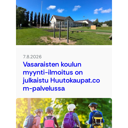
7.8.2026
Vasaraisten koulun
myynti-ilmoitus on
julkaistu Huutokaupat.co
m-palvelussa