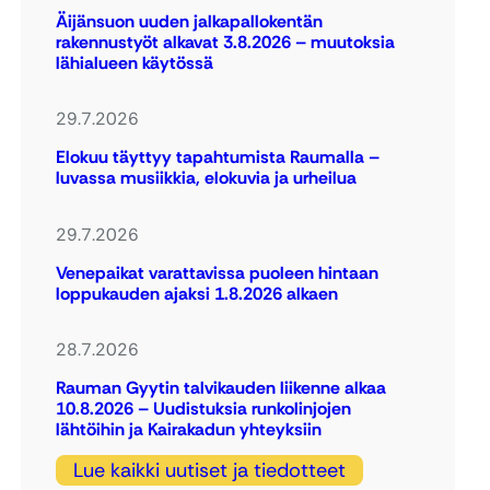
Äijänsuon uuden jalkapallokentän
rakennustyöt alkavat 3.8.2026 – muutoksia
lähialueen käytössä
29.7.2026
Elokuu täyttyy tapahtumista Raumalla –
luvassa musiikkia, elokuvia ja urheilua
29.7.2026
Venepaikat varattavissa puoleen hintaan
loppukauden ajaksi 1.8.2026 alkaen
28.7.2026
Rauman Gyytin talvikauden liikenne alkaa
10.8.2026 – Uudistuksia runkolinjojen
lähtöihin ja Kairakadun yhteyksiin
Lue kaikki uutiset ja tiedotteet