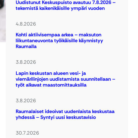
Uudistunut Keskuspuisto avautuu 7.8.2026 –
tekemistä kaikenikäisille ympäri vuoden
4.8.2026
Kohti aktiivisempaa arkea – maksuton
liikuntaneuvonta työikäisille käynnistyy
Raumalla
3.8.2026
Lapin keskustan alueen vesi- ja
viemärilinjojen uudistamista suunnitellaan –
työt alkavat maastomittauksilla
3.8.2026
Raumalaiset ideoivat uudenlaista keskustaa
yhdessä – Syntyi uusi keskustavisio
30.7.2026