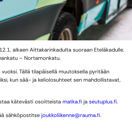
12.1. alkaen Aittakarinkadulta suoraan Eteläkadulle.
 Sahankatu – Nortamonkatu.
 vuoksi. Tällä tilapäisellä muutoksella pyritään
ksi, kun sää- ja keliolosuhteet sen mahdollistavat,
kistaa kätevästi osoitteista
matka.fi
ja
seutuplus.fi
.
ttää sähköpostitse
joukkoliikenne@rauma.fi
.