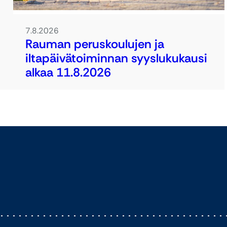
7.8.2026
Rauman peruskoulujen ja
iltapäivätoiminnan syyslukukausi
alkaa 11.8.2026