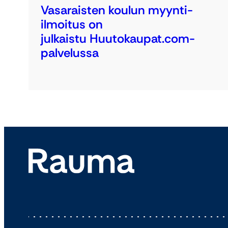
Vasaraisten koulun myynti-
ilmoitus on
julkaistu Huutokaupat.com-
palvelussa