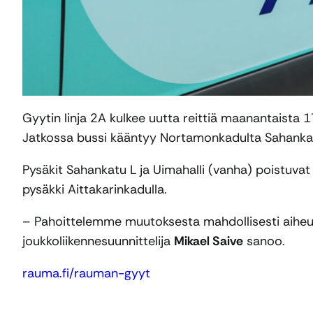
Gyytin linja 2A kulkee uutta reittiä maanantaista 
Jatkossa bussi kääntyy Nortamonkadulta Sahankadul
Pysäkit Sahankatu L ja Uimahalli (vanha) poistuvat 
pysäkki Aittakarinkadulla.
– Pahoittelemme muutoksesta mahdollisesti aiheutu
joukkoliikennesuunnittelija
Mikael Saive
sanoo.
rauma.fi/rauman-gyyt