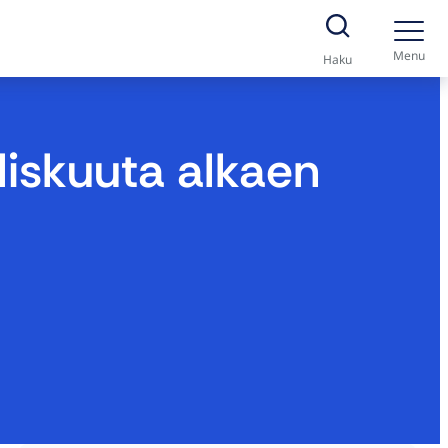
Menu
Haku
liskuuta alkaen