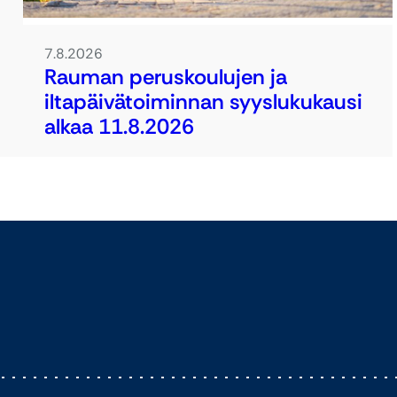
7.8.2026
Rauman peruskoulujen ja
iltapäivätoiminnan syyslukukausi
alkaa 11.8.2026