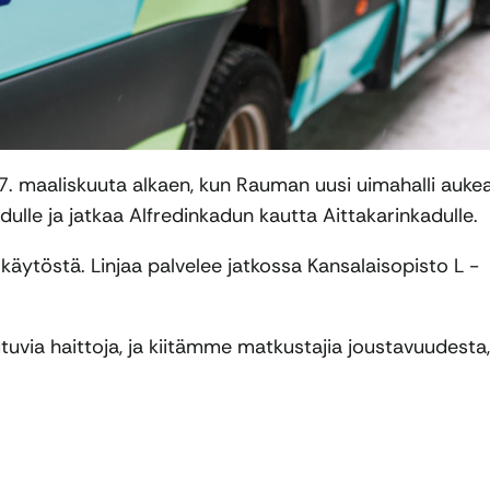
17. maaliskuuta alkaen, kun Rauman uusi uimahalli auke
le ja jatkaa Alfredinkadun kautta Aittakarinkadulle.
käytöstä. Linjaa palvelee jatkossa Kansalaisopisto L -
via haittoja, ja kiitämme matkustajia joustavuudesta,