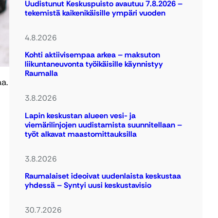
Uudistunut Keskuspuisto avautuu 7.8.2026 –
tekemistä kaikenikäisille ympäri vuoden
4.8.2026
Kohti aktiivisempaa arkea – maksuton
liikuntaneuvonta työikäisille käynnistyy
Raumalla
aa.
3.8.2026
Lapin keskustan alueen vesi- ja
viemärilinjojen uudistamista suunnitellaan –
työt alkavat maastomittauksilla
3.8.2026
Raumalaiset ideoivat uudenlaista keskustaa
yhdessä – Syntyi uusi keskustavisio
30.7.2026