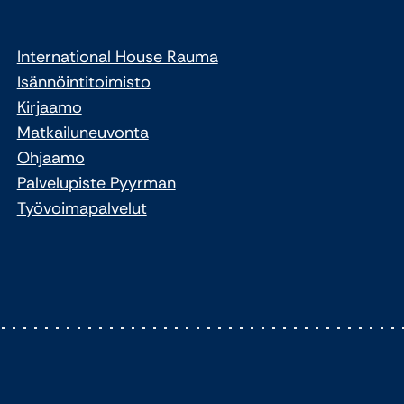
International House Rauma
Isännöintitoimisto
Kirjaamo
Matkailuneuvonta
Ohjaamo
Palvelupiste Pyyrman
Työvoimapalvelut