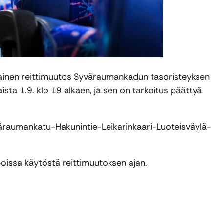
ikainen reittimuutos Syväraumankadun tasoristeyksen
ta 1.9. klo 19 alkaen, ja sen on tarkoitus päättyä
yväraumankatu-Hakunintie-Leikarinkaari-Luoteisväylä-
oissa käytöstä reittimuutoksen ajan.