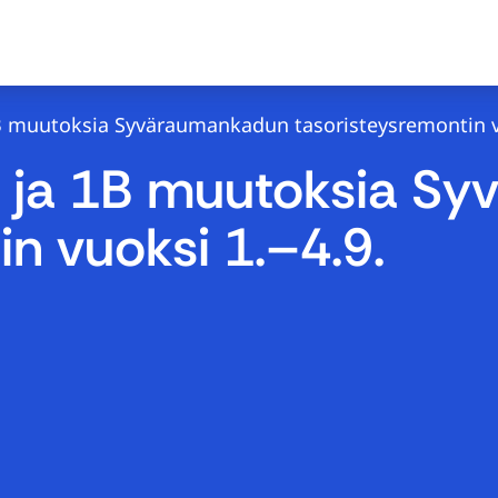
 1B muutoksia Syväraumankadun tasoristeysremontin v
1A ja 1B muutoksia 
n vuoksi 1.–4.9.