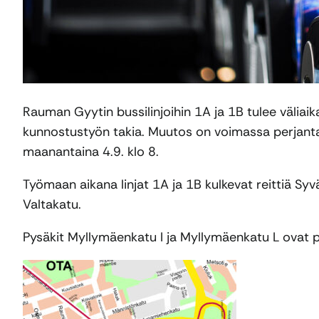
Rauman Gyytin bussilinjoihin 1A ja 1B tulee välia
kunnostustyön takia. Muutos on voimassa perjantais
maanantaina 4.9. klo 8.
Työmaan aikana linjat 1A ja 1B kulkevat reittiä S
Valtakatu.
Pysäkit Myllymäenkatu I ja Myllymäenkatu L ovat p