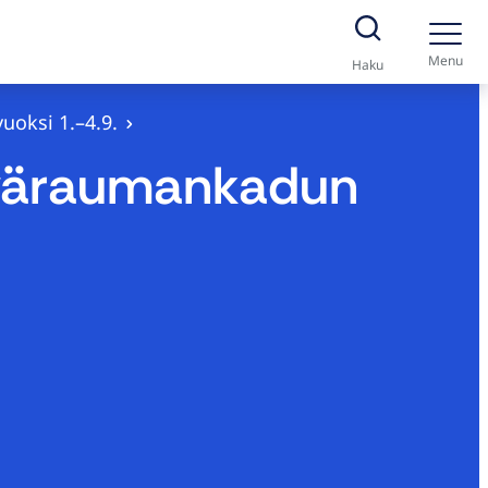
Menu
Haku
uoksi 1.–4.9.
Syväraumankadun