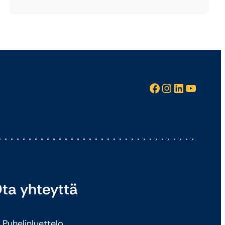
Facebook
Instagram
LinkedIn
YouTube
ta yhteyttä
Puhelinluettelo