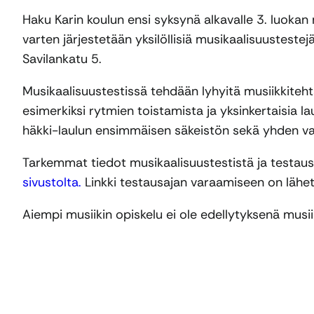
Haku Karin koulun ensi syksynä alkavalle 3. luokan 
varten järjestetään yksilöllisiä musikaalisuustestej
Savilankatu 5.
Musikaalisuustestissä tehdään lyhyitä musiikkiteh
esimerkiksi rytmien toistamista ja yksinkertaisia l
häkki-laulun ensimmäisen säkeistön sekä yhden vapa
Tarkemmat tiedot musikaalisuustestistä ja testau
sivustolta.
Linkki testausajan varaamiseen on lähet
Aiempi musiikin opiskelu ei ole edellytyksenä musiik