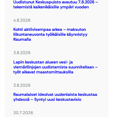
Uudistunut Keskuspuisto avautuu 7.8.2026 –
tekemistä kaikenikäisille ympäri vuoden
4.8.2026
Kohti aktiivisempaa arkea – maksuton
liikuntaneuvonta työikäisille käynnistyy
Raumalla
3.8.2026
Lapin keskustan alueen vesi- ja
viemärilinjojen uudistamista suunnitellaan –
työt alkavat maastomittauksilla
3.8.2026
Raumalaiset ideoivat uudenlaista keskustaa
yhdessä – Syntyi uusi keskustavisio
30.7.2026