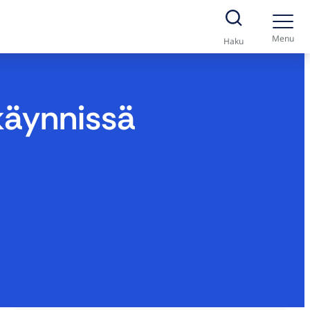
Menu
Haku
käynnissä