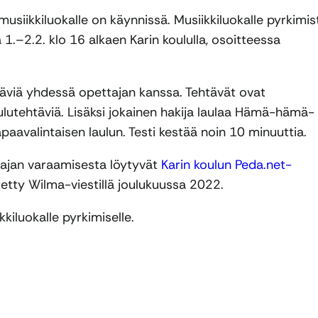
musiikkiluokalle on käynnissä. Musiikkiluokalle pyrkimis
ä 1.–2.2. klo 16 alkaen Karin koululla, osoitteessa
täviä yhdessä opettajan kanssa. Tehtävät ovat
aulutehtäviä. Lisäksi jokainen hakija laulaa Hämä-hämä-
avalintaisen laulun. Testi kestää noin 10 minuuttia.
sajan varaamisesta löytyvät
Karin koulun Peda.net-
etty Wilma-viestillä joulukuussa 2022.
kiluokalle pyrkimiselle.