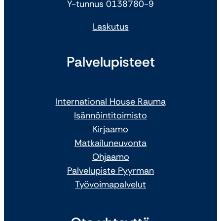
Y-tunnus 0138780-9
Laskutus
Palvelupisteet
International House Rauma
Isännöintitoimisto
Kirjaamo
Matkailuneuvonta
Ohjaamo
Palvelupiste Pyyrman
Työvoimapalvelut