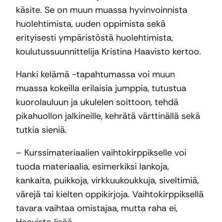
käsite. Se on muun muassa hyvinvoinnista
huolehtimista, uuden oppimista sekä
erityisesti ympäristöstä huolehtimista,
koulutussuunnittelija Kristina Haavisto kertoo.
Hanki kelämä -tapahtumassa voi muun
muassa kokeilla erilaisia jumppia, tutustua
kuorolauluun ja ukulelen soittoon, tehdä
pikahuollon jalkineille, kehrätä värttinällä sekä
tutkia sieniä.
– Kurssimateriaalien vaihtokirppikselle voi
tuoda materiaalia, esimerkiksi lankoja,
kankaita, puikkoja, virkkuukoukkuja, siveltimiä,
värejä tai kielten oppikirjoja. Vaihtokirppiksellä
tavara vaihtaa omistajaa, mutta raha ei,