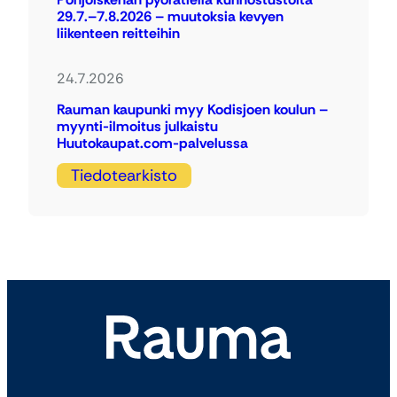
29.7.–7.8.2026 – muutoksia kevyen
liikenteen reitteihin
24.7.2026
Rauman kaupunki myy Kodisjoen koulun –
myynti-ilmoitus julkaistu
Huutokaupat.com-palvelussa
Tiedotearkisto