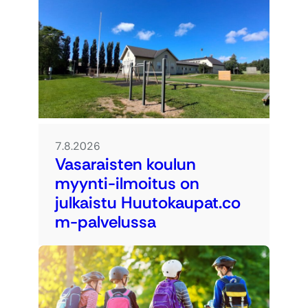
7.8.2026
Vasaraisten koulun
myynti-ilmoitus on
julkaistu Huutokaupat.co
m-palvelussa