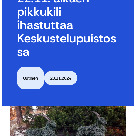
pikkukili
ihastuttaa
Keskustelupuistos
sa
Uutinen
20.11.2024