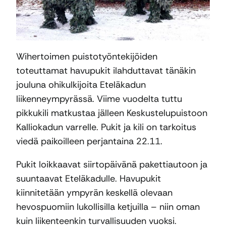
Wihertoimen puistotyöntekijöiden
toteuttamat havupukit ilahduttavat tänäkin
jouluna ohikulkijoita Eteläkadun
liikenneympyrässä. Viime vuodelta tuttu
pikkukili matkustaa jälleen Keskustelupuistoon
Kalliokadun varrelle. Pukit ja kili on tarkoitus
viedä paikoilleen perjantaina 22.11.
Pukit loikkaavat siirtopäivänä pakettiautoon ja
suuntaavat Eteläkadulle. Havupukit
kiinnitetään ympyrän keskellä olevaan
hevospuomiin lukollisilla ketjuilla – niin oman
kuin liikenteenkin turvallisuuden vuoksi.