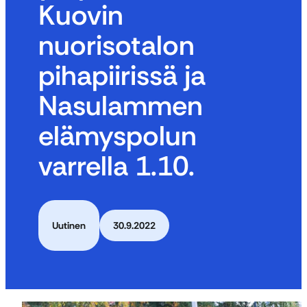
Kuovin
nuorisotalon
pihapiirissä ja
Nasulammen
elämyspolun
varrella 1.10.
Uutinen
30.9.2022