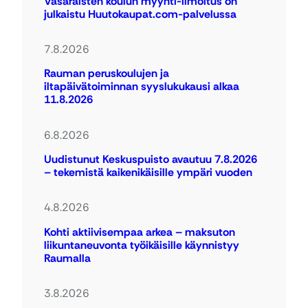
Vasaraisten koulun myynti-ilmoitus on
julkaistu Huutokaupat.com-palvelussa
7.8.2026
Rauman peruskoulujen ja
iltapäivätoiminnan syyslukukausi alkaa
11.8.2026
6.8.2026
Uudistunut Keskuspuisto avautuu 7.8.2026
– tekemistä kaikenikäisille ympäri vuoden
4.8.2026
Kohti aktiivisempaa arkea – maksuton
liikuntaneuvonta työikäisille käynnistyy
Raumalla
3.8.2026