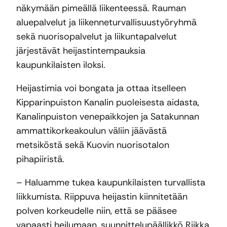
näkymään pimeällä liikenteessä. Rauman
aluepalvelut ja liikenneturvallisuustyöryhmä
sekä nuorisopalvelut ja liikuntapalvelut
järjestävät heijastintempauksia
kaupunkilaisten iloksi.
Heijastimia voi bongata ja ottaa itselleen
Kipparinpuiston Kanalin puoleisesta aidasta,
Kanalinpuiston venepaikkojen ja Satakunnan
ammattikorkeakoulun väliin jäävästä
metsiköstä sekä Kuovin nuorisotalon
pihapiiristä.
– Haluamme tukea kaupunkilaisten turvallista
liikkumista. Riippuva heijastin kiinnitetään
polven korkeudelle niin, että se pääsee
vapaasti heilumaan, suunnittelupäällikkö Riikka