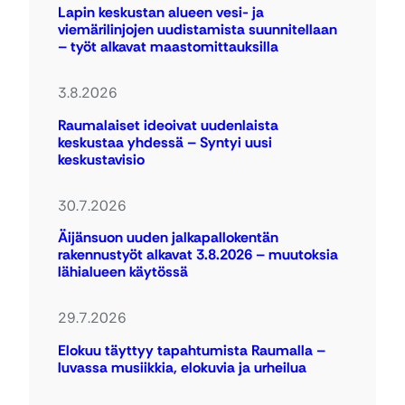
Lapin keskustan alueen vesi- ja
viemärilinjojen uudistamista suunnitellaan
– työt alkavat maastomittauksilla
3.8.2026
Raumalaiset ideoivat uudenlaista
keskustaa yhdessä – Syntyi uusi
keskustavisio
30.7.2026
Äijänsuon uuden jalkapallokentän
rakennustyöt alkavat 3.8.2026 – muutoksia
lähialueen käytössä
29.7.2026
Elokuu täyttyy tapahtumista Raumalla –
luvassa musiikkia, elokuvia ja urheilua