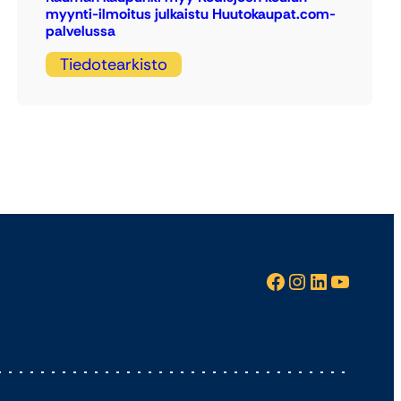
myynti-ilmoitus julkaistu Huutokaupat.com-
palvelussa
Tiedotearkisto
Facebook
Instagram
LinkedIn
YouTube