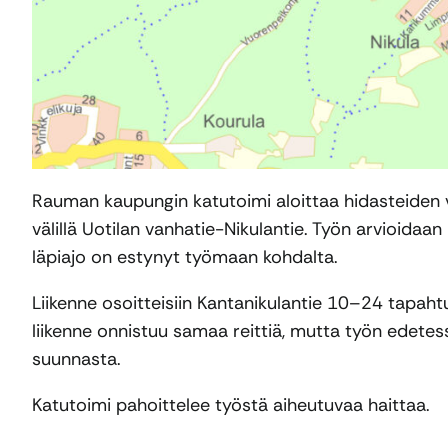
Rauman kaupungin katutoimi aloittaa hidasteiden vii
välillä Uotilan vanhatie-Nikulantie. Työn arvioidaan
läpiajo on estynyt työmaan kohdalta.
Liikenne osoitteisiin Kantanikulantie 10–24 tapahtuu
liikenne onnistuu samaa reittiä, mutta työn edete
suunnasta.
Katutoimi pahoittelee työstä aiheutuvaa haittaa.