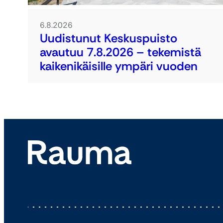
6.8.2026
Uudistunut Keskuspuisto
avautuu 7.8.2026 – tekemistä
kaikenikäisille ympäri vuoden