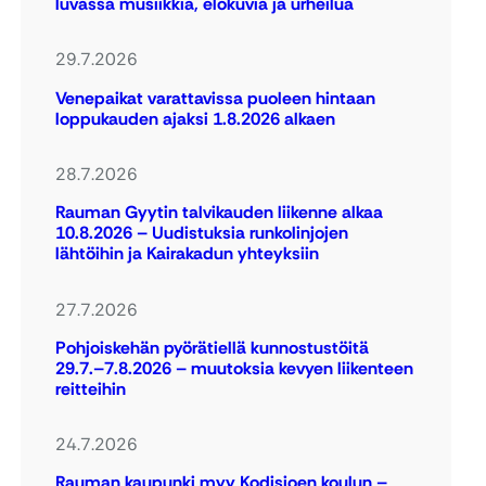
luvassa musiikkia, elokuvia ja urheilua
29.7.2026
Venepaikat varattavissa puoleen hintaan
loppukauden ajaksi 1.8.2026 alkaen
28.7.2026
Rauman Gyytin talvikauden liikenne alkaa
10.8.2026 – Uudistuksia runkolinjojen
lähtöihin ja Kairakadun yhteyksiin
27.7.2026
Pohjoiskehän pyörätiellä kunnostustöitä
29.7.–7.8.2026 – muutoksia kevyen liikenteen
reitteihin
24.7.2026
Rauman kaupunki myy Kodisjoen koulun –