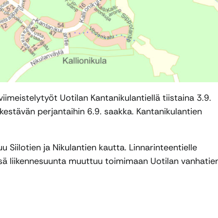
meistelytyöt Uotilan Kantanikulantiellä tiistaina 3.9.
 kestävän perjantaihin 6.9. saakka. Kantanikulantien
 Siilotien ja Nikulantien kautta. Linnarinteentielle
ssä liikennesuunta muuttuu toimimaan Uotilan vanhatie