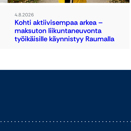
4.8.2026
Kohti aktiivisempaa arkea –
maksuton liikuntaneuvonta
työikäisille käynnistyy Raumalla