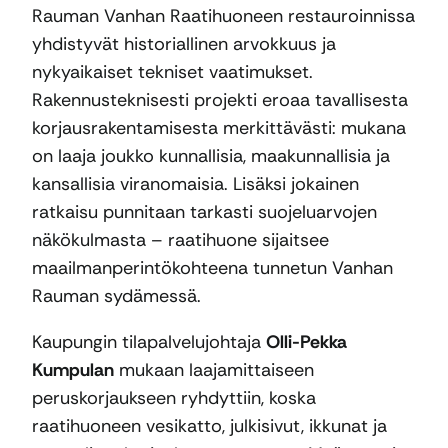
Rauman Vanhan Raatihuoneen restauroinnissa
yhdistyvät historiallinen arvokkuus ja
nykyaikaiset tekniset vaatimukset.
Rakennusteknisesti projekti eroaa tavallisesta
korjausrakentamisesta merkittävästi: mukana
on laaja joukko kunnallisia, maakunnallisia ja
kansallisia viranomaisia. Lisäksi jokainen
ratkaisu punnitaan tarkasti suojeluarvojen
näkökulmasta – raatihuone sijaitsee
maailmanperintökohteena tunnetun Vanhan
Rauman sydämessä.
Kaupungin tilapalvelujohtaja
Olli-Pekka
Kumpulan
mukaan laajamittaiseen
peruskorjaukseen ryhdyttiin, koska
raatihuoneen vesikatto, julkisivut, ikkunat ja