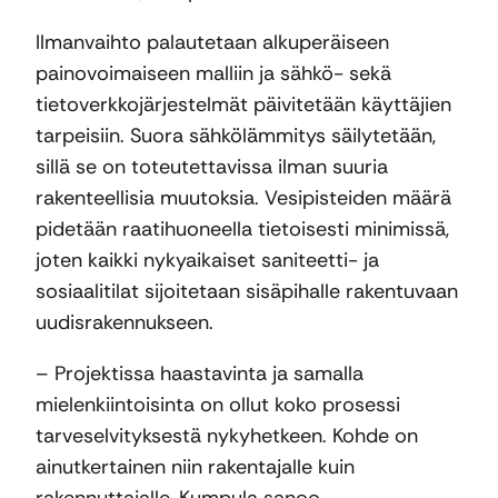
Ilmanvaihto palautetaan alkuperäiseen
painovoimaiseen malliin ja sähkö- sekä
tietoverkkojärjestelmät päivitetään käyttäjien
tarpeisiin. Suora sähkölämmitys säilytetään,
sillä se on toteutettavissa ilman suuria
rakenteellisia muutoksia. Vesipisteiden määrä
pidetään raatihuoneella tietoisesti minimissä,
joten kaikki nykyaikaiset saniteetti- ja
sosiaalitilat sijoitetaan sisäpihalle rakentuvaan
uudisrakennukseen.
– Projektissa haastavinta ja samalla
mielenkiintoisinta on ollut koko prosessi
tarveselvityksestä nykyhetkeen. Kohde on
ainutkertainen niin rakentajalle kuin
rakennuttajalle, Kumpula sanoo.