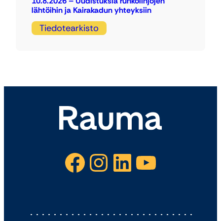
10.8.2026 – Uudistuksia runkolinjojen
lähtöihin ja Kairakadun yhteyksiin
Tiedotearkisto
Facebook
Instagram
LinkedIn
YouTube