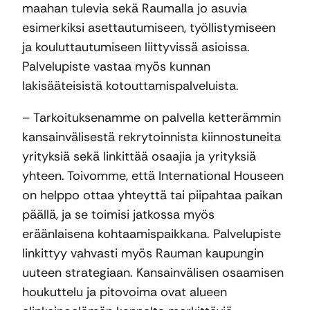
maahan tulevia sekä Raumalla jo asuvia
esimerkiksi asettautumiseen, työllistymiseen
ja kouluttautumiseen liittyvissä asioissa.
Palvelupiste vastaa myös kunnan
lakisääteisistä kotouttamispalveluista.
– Tarkoituksenamme on palvella ketterämmin
kansainvälisestä rekrytoinnista kiinnostuneita
yrityksiä sekä linkittää osaajia ja yrityksiä
yhteen. Toivomme, että International Houseen
on helppo ottaa yhteyttä tai piipahtaa paikan
päällä, ja se toimisi jatkossa myös
eräänlaisena kohtaamispaikkana. Palvelupiste
linkittyy vahvasti myös Rauman kaupungin
uuteen strategiaan. Kansainvälisen osaamisen
houkuttelu ja pitovoima ovat alueen