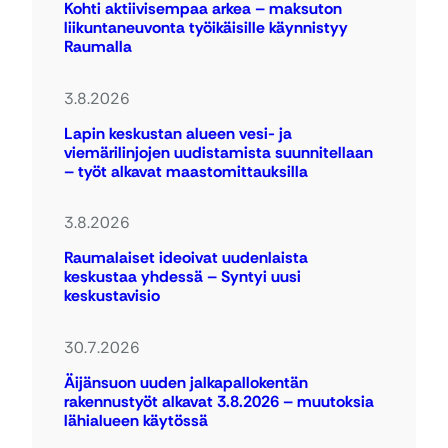
Kohti aktiivisempaa arkea – maksuton
liikuntaneuvonta työikäisille käynnistyy
Raumalla
3.8.2026
Lapin keskustan alueen vesi- ja
viemärilinjojen uudistamista suunnitellaan
– työt alkavat maastomittauksilla
3.8.2026
Raumalaiset ideoivat uudenlaista
keskustaa yhdessä – Syntyi uusi
keskustavisio
30.7.2026
Äijänsuon uuden jalkapallokentän
rakennustyöt alkavat 3.8.2026 – muutoksia
lähialueen käytössä