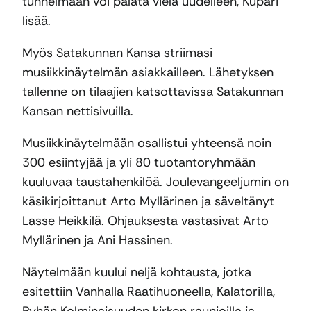
tunnelmaan voi palata vielä uudelleen, Kupari
lisää.
Myös Satakunnan Kansa striimasi
musiikkinäytelmän asiakkailleen. Lähetyksen
tallenne on tilaajien katsottavissa Satakunnan
Kansan nettisivuilla.
Musiikkinäytelmään osallistui yhteensä noin
300 esiintyjää ja yli 80 tuotantoryhmään
kuuluvaa taustahenkilöä. Joulevangeeljumin on
käsikirjoittanut Arto Myllärinen ja säveltänyt
Lasse Heikkilä. Ohjauksesta vastasivat Arto
Myllärinen ja Ani Hassinen.
Näytelmään kuului neljä kohtausta, jotka
esitettiin Vanhalla Raatihuoneella, Kalatorilla,