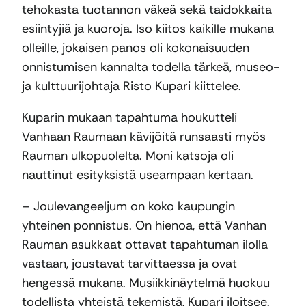
tehokasta tuotannon väkeä sekä taidokkaita
esiintyjiä ja kuoroja. Iso kiitos kaikille mukana
olleille, jokaisen panos oli kokonaisuuden
onnistumisen kannalta todella tärkeä, museo-
ja kulttuurijohtaja Risto Kupari kiittelee.
Kuparin mukaan tapahtuma houkutteli
Vanhaan Raumaan kävijöitä runsaasti myös
Rauman ulkopuolelta. Moni katsoja oli
nauttinut esityksistä useampaan kertaan.
– Joulevangeeljum on koko kaupungin
yhteinen ponnistus. On hienoa, että Vanhan
Rauman asukkaat ottavat tapahtuman ilolla
vastaan, joustavat tarvittaessa ja ovat
hengessä mukana. Musiikkinäytelmä huokuu
todellista yhteistä tekemistä, Kupari iloitsee.