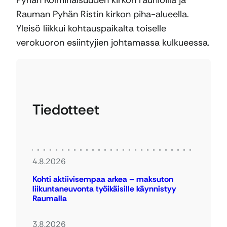
Pyhän Kolminaisuuden kirkon raunioilla ja
Rauman Pyhän Ristin kirkon piha-alueella.
Yleisö liikkui kohtauspaikalta toiselle
verokuoron esiintyjien johtamassa kulkueessa.
Tiedotteet
4.8.2026
Kohti aktiivisempaa arkea – maksuton
liikuntaneuvonta työikäisille käynnistyy
Raumalla
3.8.2026