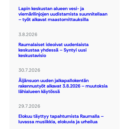
Lapin keskustan alueen vesi- ja
viemärilinjojen uudistamista suunnitellaan
– työt alkavat maastomittauksilla
3.8.2026
Raumalaiset ideoivat uudenlaista
keskustaa yhdessä – Syntyi uusi
keskustavisio
30.7.2026
Äijänsuon uuden jalkapallokentän
rakennustyöt alkavat 3.8.2026 – muutoksia
lähialueen käytössä
29.7.2026
Elokuu täyttyy tapahtumista Raumalla –
luvassa musiikkia, elokuvia ja urheilua