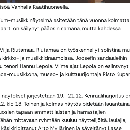
isöä Vanhalla Raatihuoneella.
jum-musiikkinäytelmä esitetään tänä vuonna kolmatta
jäkaarti on säilynyt pääosin samana, mutta kahdessa
ilja Riutamaa. Riutamaa on työskennellyt solistina m
irkko- ja musiikkidraamoissa. Joosefin sandaaleihin
tenori Hannu Lepola. Viime ajat Lepola on esiintynyt
ce-muusikkona, museo- ja kulttuurijohtaja Risto Kupar
 näytökset järjestetään 19.–21.12. Kenraaliharjoitus o
.12. klo 18. Toinen ja kolmas näytös pidetään lauantaina
uosien tapaan ammattilaisten ja harrastajien
ähän mittavaan ryhmään kuuluu näyttelijöitä, laulajia,
n käsikirjoittanut Arto Myllärinen ja säveltänyt Lasse