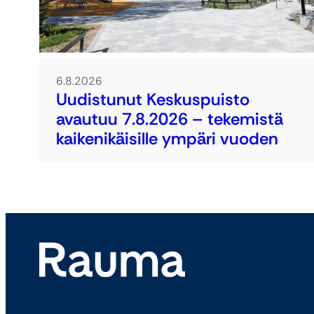
6.8.2026
Uudistunut Keskuspuisto
avautuu 7.8.2026 – tekemistä
kaikenikäisille ympäri vuoden