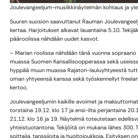
Joulevangeeljum-musiikkinäytelmän kohtaus ja yle
Suuren suosion saavuttanut Rauman Joulevangeel
kertaa. Harjoitukset alkavat lauantaina 5.10. Teki
pääroolissa nähdään uudet kasvot.
– Marian roolissa nähdään tänä vuonna sopraano V
muassa Suomen Kansallisoopperassa sekä useissa k
hyppää muun muassa Rajaton-lauluyhtyeestä tuttu 
oman yhtyeensä kanssa sekä työskennellyt freelan
kertoo.
Joulevangeeljumin kaikille avoimet ja maksuttomat
torstaina 19.12. klo 17 ja ensi-ilta perjantaina 20
21.12. klo 16 ja 19. Näytelmä toteutetaan edellisv
yhteistuotantona. Tekijöitä on mukana lähes 300. T
soittajia, tanssijoita ja huoltojoukkoja. Esityksen o