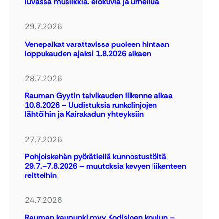
luvassa musiikkia, elokuvia ja urheilua
29.7.2026
Venepaikat varattavissa puoleen hintaan
loppukauden ajaksi 1.8.2026 alkaen
28.7.2026
Rauman Gyytin talvikauden liikenne alkaa
10.8.2026 – Uudistuksia runkolinjojen
lähtöihin ja Kairakadun yhteyksiin
27.7.2026
Pohjoiskehän pyörätiellä kunnostustöitä
29.7.–7.8.2026 – muutoksia kevyen liikenteen
reitteihin
24.7.2026
Rauman kaupunki myy Kodisjoen koulun –