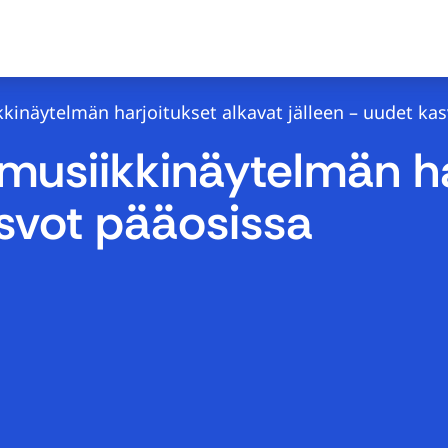
kinäytelmän harjoitukset alkavat jälleen – uudet ka
usiikkinäytelmän ha
asvot pääosissa