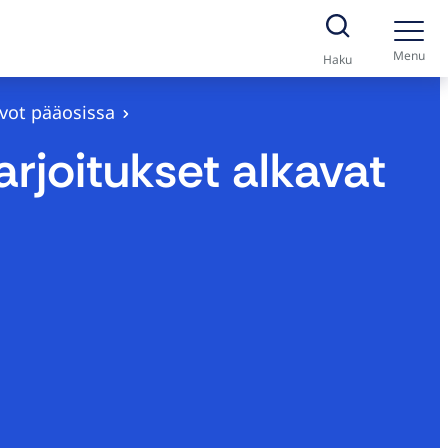
Menu
Haku
svot pääosissa
rjoitukset alkavat