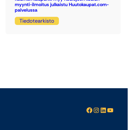
myynti-ilmoitus julkaistu Huutokaupat.com-
palvelussa
Tiedotearkisto
Facebook
Instagram
LinkedIn
YouTube