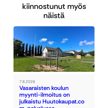
kiinnostunut myös
näistä
7.8.2026
Vasaraisten koulun
myynti-ilmoitus on
julkaistu Huutokaupat.co