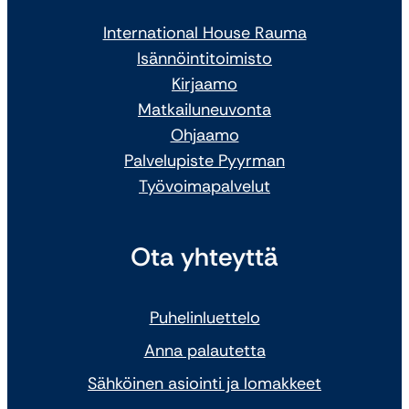
International House Rauma
Isännöintitoimisto
Kirjaamo
Matkailuneuvonta
Ohjaamo
Palvelupiste Pyyrman
Työvoimapalvelut
Ota yhteyttä
Puhelinluettelo
Anna palautetta
Sähköinen asiointi ja lomakkeet