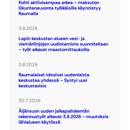
Kohti aktiivisempaa arkea – maksuton
liikuntaneuvonta työikäisille käynnistyy
Raumalla
3.8.2026
Lapin keskustan alueen vesi- ja
viemärilinjojen uudistamista suunnitellaan
– työt alkavat maastomittauksilla
3.8.2026
Raumalaiset ideoivat uudenlaista
keskustaa yhdessä – Syntyi uusi
keskustavisio
30.7.2026
Äijänsuon uuden jalkapallokentän
rakennustyöt alkavat 3.8.2026 – muutoksia
lähialueen käytössä