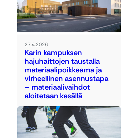
27.4.2026
Karin kampuksen
hajuhaittojen taustalla
materiaalipoikkeama ja
virheellinen asennustapa
– materiaalivaihdot
aloitetaan kesällä