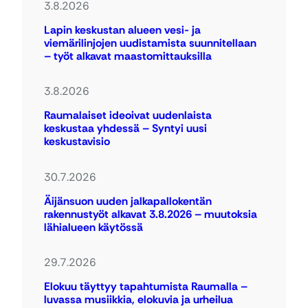
3.8.2026
Lapin keskustan alueen vesi- ja
viemärilinjojen uudistamista suunnitellaan
– työt alkavat maastomittauksilla
3.8.2026
Raumalaiset ideoivat uudenlaista
keskustaa yhdessä – Syntyi uusi
keskustavisio
30.7.2026
Äijänsuon uuden jalkapallokentän
rakennustyöt alkavat 3.8.2026 – muutoksia
lähialueen käytössä
29.7.2026
Elokuu täyttyy tapahtumista Raumalla –
luvassa musiikkia, elokuvia ja urheilua