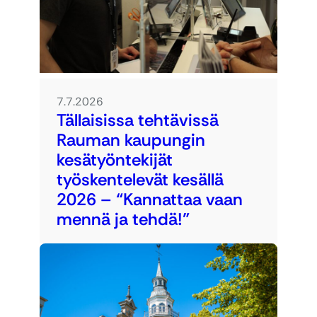
7.7.2026
Tällaisissa tehtävissä
Rauman kaupungin
kesätyöntekijät
työskentelevät kesällä
2026 – “Kannattaa vaan
mennä ja tehdä!”