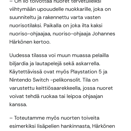
– On ilo toivottaa nuoret tervetulleiksi
viihtymään upouudelle nuokkarille, joka on
suunniteltu ja rakennettu varta vasten
nuorisotilaksi. Paikalla on joka ilta kaksi
nuoriso-ohjaajaa, nuoriso-ohjaaja Johannes
Härkönen kertoo.
Uudessa tilassa voi muun muassa pelailla
biljardia ja lautapelejä sekä askarrella.
Käytettävissä ovat myös Playstation 5 ja
Nintendo Switch -pelikonsolit. Tila on
varustettu keittiösaarekkeella, jossa nuoret
voivat tehdä ruokaa tai leipoa ohjaajan
kanssa.
– Toteutamme myös nuorten toiveita
esimerkiksi lisäpelien hankinnasta, Härkönen