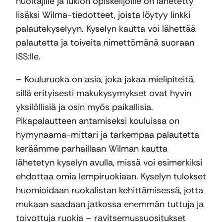
huoltajille ja lukion opiskelijoille on lähetetty
lisäksi Wilma-tiedotteet, joista löytyy linkki
palautekyselyyn. Kyselyn kautta voi lähettää
palautetta ja toiveita nimettömänä suoraan
ISS:lle.
– Kouluruoka on asia, joka jakaa mielipiteitä,
sillä erityisesti makukysymykset ovat hyvin
yksilöllisiä ja osin myös paikallisia.
Pikapalautteen antamiseksi kouluissa on
hymynaama-mittari ja tarkempaa palautetta
keräämme parhaillaan Wilman kautta
lähetetyn kyselyn avulla, missä voi esimerkiksi
ehdottaa omia lempiruokiaan. Kyselyn tulokset
huomioidaan ruokalistan kehittämisessä, jotta
mukaan saadaan jatkossa enemmän tuttuja ja
toivottuja ruokia – ravitsemussuositukset