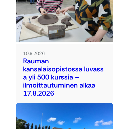
10.8.2026
Rauman
kansalaisopistossa luvass
a yli 500 kurssia –
ilmoittautuminen alkaa
17.8.2026