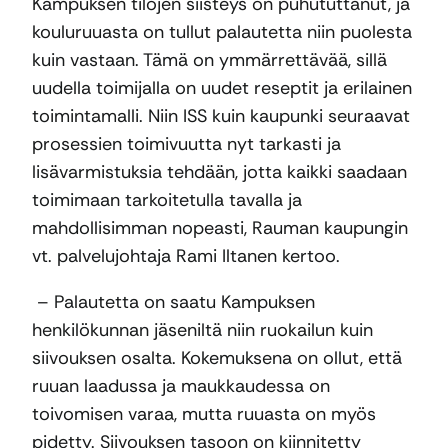
Kampuksen tilojen siisteys on puhututtanut, ja
kouluruuasta on tullut palautetta niin puolesta
kuin vastaan. Tämä on ymmärrettävää, sillä
uudella toimijalla on uudet reseptit ja erilainen
toimintamalli. Niin ISS kuin kaupunki seuraavat
prosessien toimivuutta nyt tarkasti ja
lisävarmistuksia tehdään, jotta kaikki saadaan
toimimaan tarkoitetulla tavalla ja
mahdollisimman nopeasti, Rauman kaupungin
vt. palvelujohtaja Rami Iltanen kertoo.
– Palautetta on saatu Kampuksen
henkilökunnan jäseniltä niin ruokailun kuin
siivouksen osalta. Kokemuksena on ollut, että
ruuan laadussa ja maukkaudessa on
toivomisen varaa, mutta ruuasta on myös
pidetty. Siivouksen tasoon on kiinnitetty