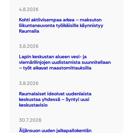
4.8.2026
Kohti aktiivisempaa arkea – maksuton
liikuntaneuvonta työikäisille käynnistyy
Raumalla
3.8.2026
Lapin keskustan alueen vesi- ja
viemärilinjojen uudistamista suunnitellaan
– työt alkavat maastomittauksilla
3.8.2026
Raumalaiset ideoivat uudenlaista
keskustaa yhdessä – Syntyi uusi
keskustavisio
30.7.2026
Äijänsuon uuden jalkapallokentän