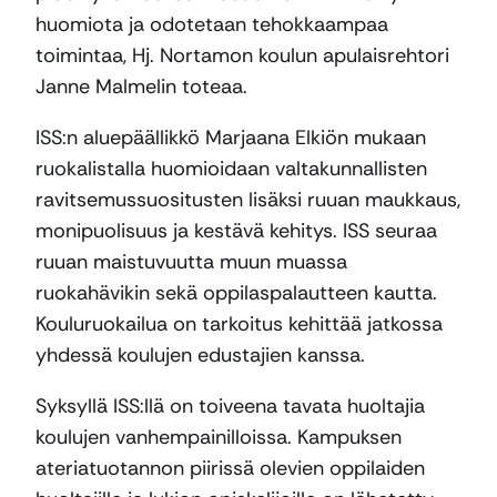
huomiota ja odotetaan tehokkaampaa
toimintaa, Hj. Nortamon koulun apulaisrehtori
Janne Malmelin toteaa.
ISS:n aluepäällikkö Marjaana Elkiön mukaan
ruokalistalla huomioidaan valtakunnallisten
ravitsemussuositusten lisäksi ruuan maukkaus,
monipuolisuus ja kestävä kehitys. ISS seuraa
ruuan maistuvuutta muun muassa
ruokahävikin sekä oppilaspalautteen kautta.
Kouluruokailua on tarkoitus kehittää jatkossa
yhdessä koulujen edustajien kanssa.
Syksyllä ISS:llä on toiveena tavata huoltajia
koulujen vanhempainilloissa. Kampuksen
ateriatuotannon piirissä olevien oppilaiden