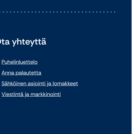
ta yhteyttä
Puhelinluettelo
Anna palautetta
Sähköinen asiointi ja lomakkeet
Viestintä ja markkinointi