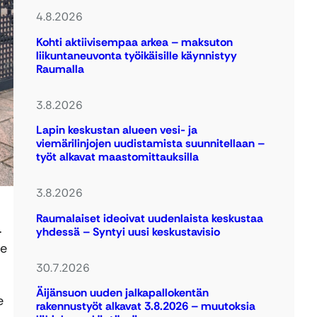
4.8.2026
Kohti aktiivisempaa arkea – maksuton
liikuntaneuvonta työikäisille käynnistyy
Raumalla
3.8.2026
Lapin keskustan alueen vesi- ja
viemärilinjojen uudistamista suunnitellaan –
työt alkavat maastomittauksilla
3.8.2026
Raumalaiset ideoivat uudenlaista keskustaa
.
yhdessä – Syntyi uusi keskustavisio
le
30.7.2026
Äijänsuon uuden jalkapallokentän
e
rakennustyöt alkavat 3.8.2026 – muutoksia