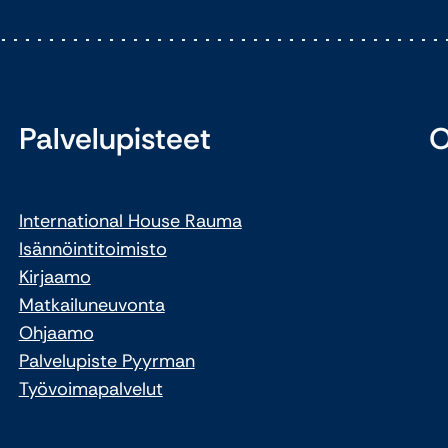
Palvelupisteet
O
International House Rauma
Isännöintitoimisto
Kirjaamo
Matkailuneuvonta
Ohjaamo
Palvelupiste Pyyrman
Työvoimapalvelut