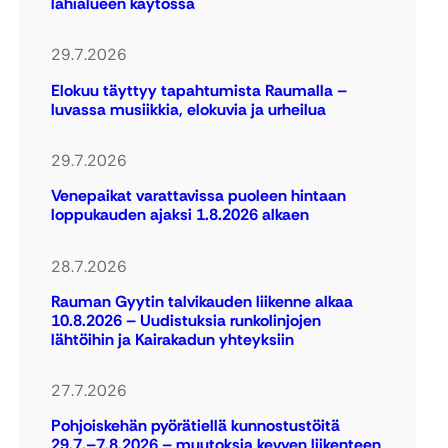
lähialueen käytössä
29.7.2026
Elokuu täyttyy tapahtumista Raumalla –
luvassa musiikkia, elokuvia ja urheilua
29.7.2026
Venepaikat varattavissa puoleen hintaan
loppukauden ajaksi 1.8.2026 alkaen
28.7.2026
Rauman Gyytin talvikauden liikenne alkaa
10.8.2026 – Uudistuksia runkolinjojen
lähtöihin ja Kairakadun yhteyksiin
27.7.2026
Pohjoiskehän pyörätiellä kunnostustöitä
29.7.–7.8.2026 – muutoksia kevyen liikenteen