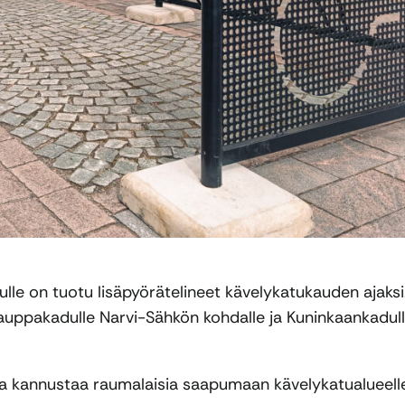
e on tuotu lisäpyörätelineet kävelykatukauden ajaksi
auppakadulle Narvi-Sähkön kohdalle ja Kuninkaankadul
ä ja kannustaa raumalaisia saapumaan kävelykatualueell