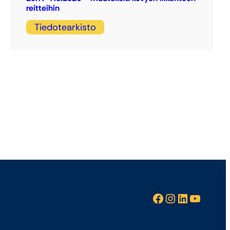
reitteihin
Tiedotearkisto
Facebook
Instagram
LinkedIn
YouTube