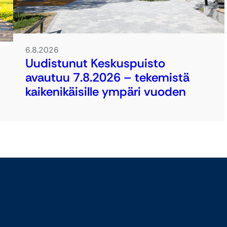
6.8.2026
Uudistunut Keskuspuisto
avautuu 7.8.2026 – tekemistä
kaikenikäisille ympäri vuoden