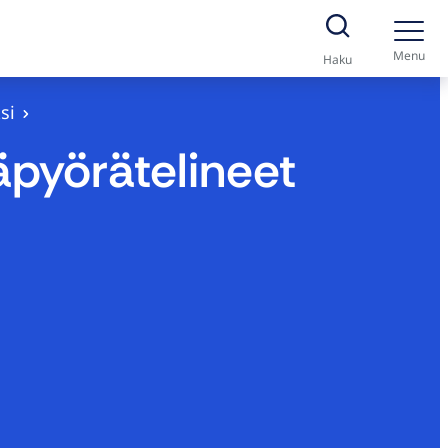
Menu
Haku
si
äpyörätelineet