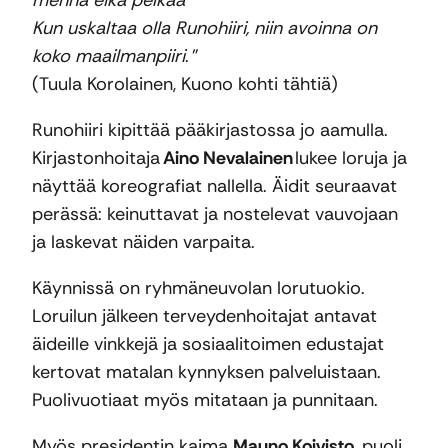
mennä eikä pelkää
Kun uskaltaa olla Runohiiri, niin avoinna on
koko maailmanpiiri
. ”
(Tuula Korolainen, Kuono kohti tähtiä)
Runohiiri kipittää pääkirjastossa jo aamulla.
Kirjastonhoitaja
Aino Nevalainen
lukee loruja ja
näyttää koreografiat nallella. Äidit seuraavat
perässä: keinuttavat ja nostelevat vauvojaan
ja laskevat näiden varpaita.
Käynnissä on ryhmäneuvolan lorutuokio.
Loruilun jälkeen terveydenhoitajat antavat
äideille vinkkejä ja sosiaalitoimen edustajat
kertovat matalan kynnyksen palveluistaan.
Puolivuotiaat myös mitataan ja punnitaan.
Myös presidentin kaima
Mauno Koivisto
, puoli