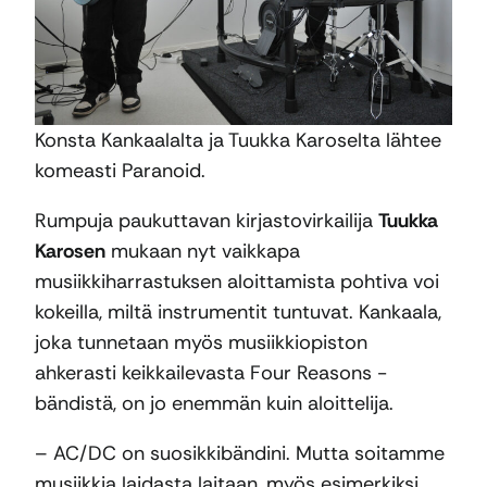
Konsta Kankaalalta ja Tuukka Karoselta lähtee
komeasti Paranoid.
Rumpuja paukuttavan kirjastovirkailija
Tuukka
Karosen
mukaan nyt vaikkapa
musiikkiharrastuksen aloittamista pohtiva voi
kokeilla, miltä instrumentit tuntuvat. Kankaala,
joka tunnetaan myös musiikkiopiston
ahkerasti keikkailevasta Four Reasons -
bändistä, on jo enemmän kuin aloittelija.
– AC/DC on suosikkibändini. Mutta soitamme
musiikkia laidasta laitaan, myös esimerkiksi