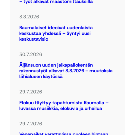
– työt alkavat maastomittauksilla
3.8.2026
Raumalaiset ideoivat uudenlaista
keskustaa yhdessä – Syntyi uusi
keskustavisio
30.7.2026
Äijänsuon uuden jalkapallokentän
rakennustyöt alkavat 3.8.2026 – muutoksia
lähialueen käytössä
29.7.2026
Elokuu täyttyy tapahtumista Raumalla –
luvassa musiikkia, elokuvia ja urheilua
29.7.2026
Venepaikat varattavissa puoleen hintaan