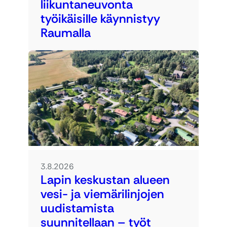
liikuntaneuvonta
työikäisille käynnistyy
Raumalla
3.8.2026
Lapin keskustan alueen
vesi- ja viemärilinjojen
uudistamista
suunnitellaan – työt