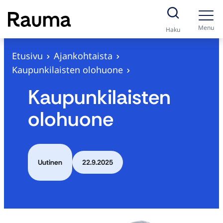
S
i
Menu
Haku
i
r
Etusivu
Ajankohtaista
r
Kaupunkilaisten olohuone
y
Kaupunkilaisten
s
i
olohuone
s
ä
l
t
Uutinen
22.9.2025
ö
ö
n