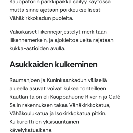
Kauppatorin parkkipaikka säilyy käytössä,
mutta sinne ajetaan poikkeuksellisesti
Vähäkirkkokadun puolelta.
Väliaikaiset liikennejärjestelyt merkitään
liikennemerkein, ja ajokieltoalueita rajataan
kukka-astioiden avulla.
Asukkaiden kulkeminen
Raumanjoen ja Kuninkaankadun välisellä
alueella asuvat voivat kulkea tonteilleen
Rautlan talon eli Kauppahuone Riverin ja Café
Salin rakennuksen takaa Vähäkirkkokatua,
Vähäkoulukatua ja Isokirkkokatua pitkin.
Kulkureitti on yksisuuntainen
kävelykatuaikana.