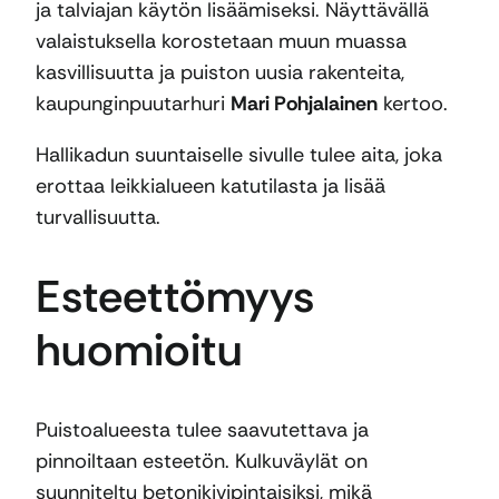
ja talviajan käytön lisäämiseksi. Näyttävällä
valaistuksella korostetaan muun muassa
kasvillisuutta ja puiston uusia rakenteita,
kaupunginpuutarhuri
Mari Pohjalainen
kertoo.
Hallikadun suuntaiselle sivulle tulee aita, joka
erottaa leikkialueen katutilasta ja lisää
turvallisuutta.
Esteettömyys
huomioitu
Puistoalueesta tulee saavutettava ja
pinnoiltaan esteetön. Kulkuväylät on
suunniteltu betonikivipintaisiksi, mikä