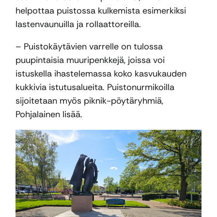
helpottaa puistossa kulkemista esimerkiksi
lastenvaunuilla ja rollaattoreilla.
– Puistokäytävien varrelle on tulossa
puupintaisia muuripenkkejä, joissa voi
istuskella ihastelemassa koko kasvukauden
kukkivia istutusalueita. Puistonurmikoilla
sijoitetaan myös piknik-pöytäryhmiä,
Pohjalainen lisää.