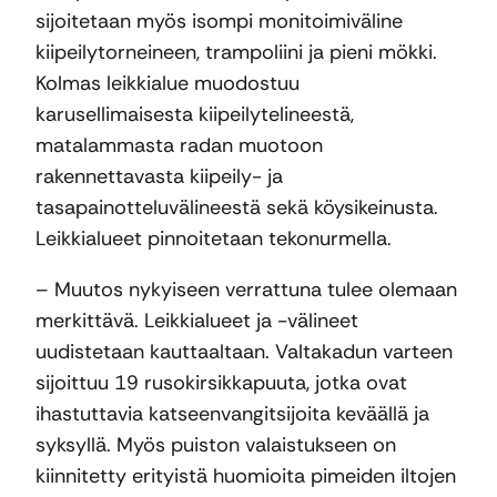
sijoitetaan myös isompi monitoimiväline
kiipeilytorneineen, trampoliini ja pieni mökki.
Kolmas leikkialue muodostuu
karusellimaisesta kiipeilytelineestä,
matalammasta radan muotoon
rakennettavasta kiipeily- ja
tasapainotteluvälineestä sekä köysikeinusta.
Leikkialueet pinnoitetaan tekonurmella.
– Muutos nykyiseen verrattuna tulee olemaan
merkittävä. Leikkialueet ja -välineet
uudistetaan kauttaaltaan. Valtakadun varteen
sijoittuu 19 rusokirsikkapuuta, jotka ovat
ihastuttavia katseenvangitsijoita keväällä ja
syksyllä. Myös puiston valaistukseen on
kiinnitetty erityistä huomioita pimeiden iltojen