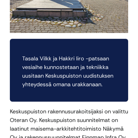
Tasala Vilkk ja Hakkri Iiro -patsaan
vesiaihe kunnostetaan ja tekniikka
uusitaan Keskuspuiston uudistuksen
yhteydessä omana urakkanaan.
Keskuspuiston rakennusurakoitsijaksi on valittu
Oteran Oy. Keskuspuiston suunnitelmat on
laatinut maisema-arkkitehtitoimisto Näkymä
Oy ja rakennussuunnitelmat Finnmap Infra Oy.