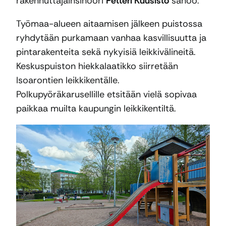
rakennuttajainsinööri
Petteri Kuusisto
sanoo.
Työmaa-alueen aitaamisen jälkeen puistossa
ryhdytään purkamaan vanhaa kasvillisuutta ja
pintarakenteita sekä nykyisiä leikkivälineitä.
Keskuspuiston hiekkalaatikko siirretään
Isoarontien leikkikentälle.
Polkupyöräkarusellille etsitään vielä sopivaa
paikkaa muilta kaupungin leikkikentiltä.