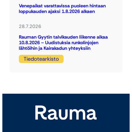
Venepaikat varattavissa puoleen hintaan
loppukauden ajaksi 1.8.2026 alkaen
28.7.2026
Rauman Gyytin talvikauden liikenne alkaa
10.8.2026 – Uudistuksia runkolinjojen
lähtöihin ja Kairakadun yhteyksiin
Tiedotearkisto