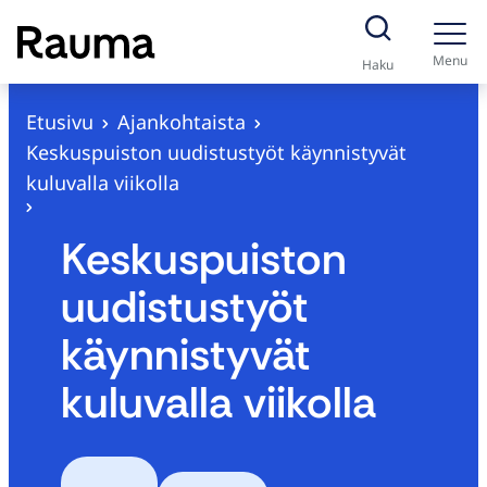
S
i
Menu
Haku
i
r
Etusivu
Ajankohtaista
r
Keskuspuiston uudistustyöt käynnistyvät
y
kuluvalla viikolla
s
i
Keskuspuiston
s
uudistustyöt
ä
l
käynnistyvät
t
kuluvalla viikolla
ö
ö
n