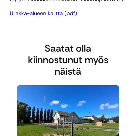
Urakka-alueen kartta (pdf)
Saatat olla
kiinnostunut myös
näistä