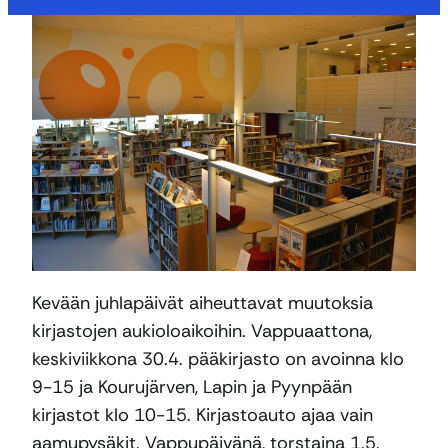
Kevään juhlapäivät aiheuttavat muutoksia
kirjastojen aukioloaikoihin. Vappuaattona,
keskiviikkona 30.4. pääkirjasto on avoinna klo
9-15 ja Kourujärven, Lapin ja Pyynpään
kirjastot klo 10-15. Kirjastoauto ajaa vain
aamupysäkit. Vappupäivänä, torstaina 1.5.