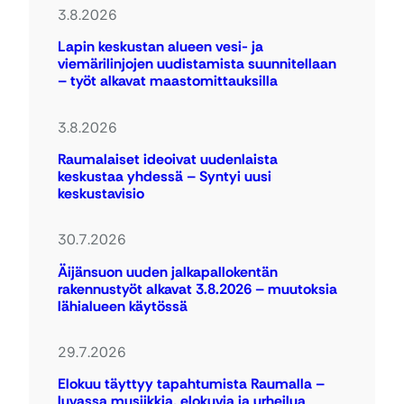
3.8.2026
Lapin keskustan alueen vesi- ja
viemärilinjojen uudistamista suunnitellaan
– työt alkavat maastomittauksilla
3.8.2026
Raumalaiset ideoivat uudenlaista
keskustaa yhdessä – Syntyi uusi
keskustavisio
30.7.2026
Äijänsuon uuden jalkapallokentän
rakennustyöt alkavat 3.8.2026 – muutoksia
lähialueen käytössä
29.7.2026
Elokuu täyttyy tapahtumista Raumalla –
luvassa musiikkia, elokuvia ja urheilua