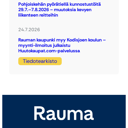
Pohjoiskehän pyörätiellä kunnostustöitä
29.7.–7.8.2026 – muutoksia kevyen
liikenteen reitteihin
24.7.2026
Rauman kaupunki myy Kodisjoen koulun –
myynti-ilmoitus julkaistu
Huutokaupat.com-palvelussa
Tiedotearkisto