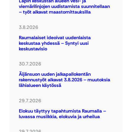
Lapin keskustan alueen vesi- ja
viemärilinjojen uudistamista suunnitellaan
– työt alkavat maastomittauksilla
3.8.2026
Raumalaiset ideoivat uudenlaista
keskustaa yhdessä – Syntyi uusi
keskustavisio
30.7.2026
Äijänsuon uuden jalkapallokentän
rakennustyöt alkavat 3.8.2026 – muutoksia
lähialueen käytössä
29.7.2026
Elokuu täyttyy tapahtumista Raumalla –
luvassa musiikkia, elokuvia ja urheilua
29.7.2026