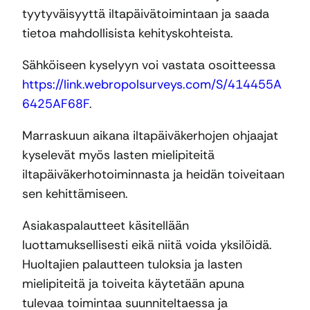
tyytyväisyyttä iltapäivätoimintaan ja saada
tietoa mahdollisista kehityskohteista.
Sähköiseen kyselyyn voi vastata osoitteessa
https://link.webropolsurveys.com/S/414455A
6425AF68F
.
Marraskuun aikana iltapäiväkerhojen ohjaajat
kyselevät myös lasten mielipiteitä
iltapäiväkerhotoiminnasta ja heidän toiveitaan
sen kehittämiseen.
Asiakaspalautteet käsitellään
luottamuksellisesti eikä niitä voida yksilöidä.
Huoltajien palautteen tuloksia ja lasten
mielipiteitä ja toiveita käytetään apuna
tulevaa toimintaa suunniteltaessa ja