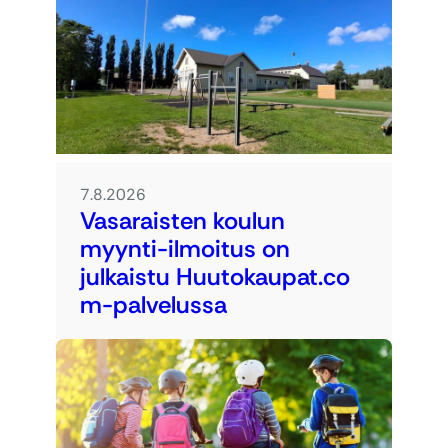
7.8.2026
Vasaraisten koulun
myynti-ilmoitus on
julkaistu Huutokaupat.co
m-palvelussa