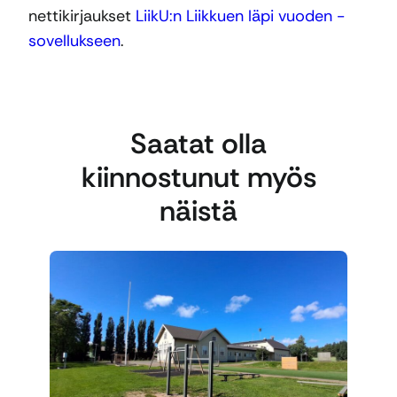
nettikirjaukset
LiikU:n Liikkuen läpi vuoden -
sovellukseen
.
Saatat olla
kiinnostunut myös
näistä