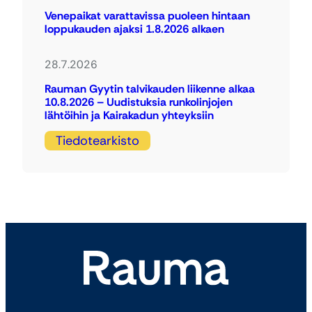
Venepaikat varattavissa puoleen hintaan
loppukauden ajaksi 1.8.2026 alkaen
28.7.2026
Rauman Gyytin talvikauden liikenne alkaa
10.8.2026 – Uudistuksia runkolinjojen
lähtöihin ja Kairakadun yhteyksiin
Tiedotearkisto