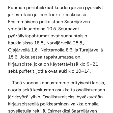
Rauman perinteikkäät kuuden järven pyöräilyt
järjestetään jälleen touko-kesäkuussa.
Ensimmäisenä polkaistaan Saarnijärven
ympäri lauantaina 10.5. Seuraavat
pyöräilytapahtumat ovat sunnuntaisin
Kauklaisissa 18.5., Narvijärvellä 25.5.,
Ojajärvellä 1.6., Neittamolla 8.6. ja Turajärvellä
15.6. Jokaisessa tapahtumassa on
kirjauspiste, joka on käytettävissä klo 9–21
sekä puffetit, jotka ovat auki klo 10–14.
– Tänä vuonna kannustamme erityisesti lapsia,
nuoria sekä keskustan asukkaita osallistumaan
järvipyöräilyihin. Osallistumiseksi hyväksytään
kirjauspisteellä poikkeaminen, vaikka omalla
sovelletulla reitillä. Esimerkiksi Saarnijärven