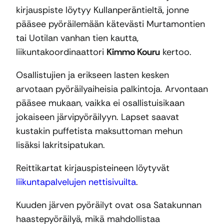
kirjauspiste löytyy Kullanperäntieltä, jonne
pääsee pyöräilemään kätevästi Murtamontien
tai Uotilan vanhan tien kautta,
liikuntakoordinaattori
Kimmo Kouru
kertoo.
Osallistujien ja erikseen lasten kesken
arvotaan pyöräilyaiheisia palkintoja. Arvontaan
pääsee mukaan, vaikka ei osallistuisikaan
jokaiseen järvipyöräilyyn. Lapset saavat
kustakin puffetista maksuttoman mehun
lisäksi lakritsipatukan.
Reittikartat kirjauspisteineen löytyvät
liikuntapalvelujen nettisivuilta
.
Kuuden järven pyöräilyt ovat osa Satakunnan
haastepyöräilyä, mikä mahdollistaa