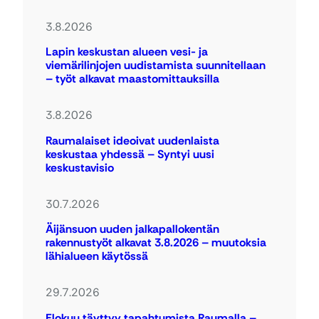
3.8.2026
Lapin keskustan alueen vesi- ja
viemärilinjojen uudistamista suunnitellaan
– työt alkavat maastomittauksilla
3.8.2026
Raumalaiset ideoivat uudenlaista
keskustaa yhdessä – Syntyi uusi
keskustavisio
30.7.2026
Äijänsuon uuden jalkapallokentän
rakennustyöt alkavat 3.8.2026 – muutoksia
lähialueen käytössä
29.7.2026
Elokuu täyttyy tapahtumista Raumalla –