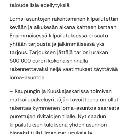
taloudellisia edellytyksiä.
Loma-asuntojen rakentaminen kilpailutettiin
kevään ja alkukesän aikana kahteen kertaan.
Ensimmäisessä kilpailutuksessa ei saatu
yhtään tarjousta ja jälkimmäisessä yksi
tarjous. Tarjouksen jättäjä tarjosi urakan
500 000 euron kokonaishinnalla
rakennettavaksi neljä vaatimukset täyttävää
loma-asuntoa.
– Kaupungin ja Kuuskajaskarissa toimivan
matkailupalveluyrittäjän tavoitteena on ollut
rakentaa kymmenen loma-asuntoa saaresta
purettujen rivitalojen tilalle. Nyt saadun
kilpailutuksen tuloksena yhden asunnon
hinnaksi tulisi ilman perustuksia ja