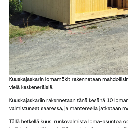
Kuuskajaskarin lomamökit rakennetaan mahdollisim
vielä keskeneräisiä.
Kuuskajaskariin rakennetaan tänä kesänä 10 lomam
valmistuneet saaressa, ja mantereella jatketaan m
Tällä hetkellä kuusi runkovalmista loma-asuntoa o