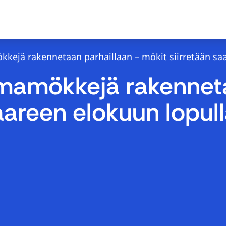
kejä rakennetaan parhaillaan – mökit siirretään sa
omamökkejä rakenneta
aareen elokuun lopul