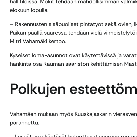
hallitiloissa. Mökit tehdään mahdollisimman valmiiks
elokuun lopulla.
– Rakennusten sisäpuoliset pintatyöt sekä ovien, 
Paikan päällä saaressa tehdään vielä viimeistelytöi
Mitri Vahamäki kertoo.
Kyseiset loma-asunnot ovat käytettävissä ja vara
hankinta osa Rauman saariston kehittämisen Mast
Polkujen esteettöm
Vahamäen mukaan myös Kuuskajaskarin vierasvenel
parannettu.
– Leveät sorakäytävät helpottavat saareen rantautu