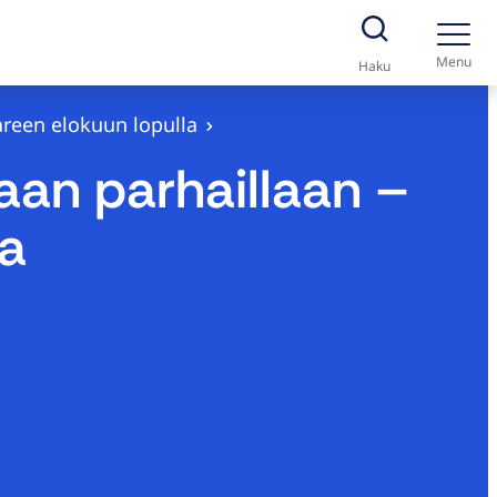
Menu
Haku
areen elokuun lopulla
an parhaillaan –
la