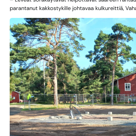
parantanut kakkostykille johtavaa kulkureittiä, Va