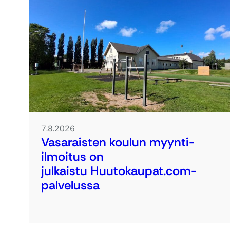
7.8.2026
Vasaraisten koulun myynti-
ilmoitus on
julkaistu Huutokaupat.com-
palvelussa