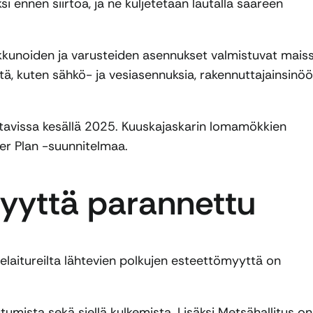
i ennen siirtoa, ja ne kuljetetaan lautalla saareen
ikkunoiden ja varusteiden asennukset valmistuvat maiss
tä, kuten sähkö- ja vesiasennuksia, rakennuttajainsinöö
ttavissa kesällä 2025. Kuuskajaskarin lomamökkien
er Plan -suunnitelmaa.
yyttä parannettu
aitureilta lähtevien polkujen esteettömyyttä on
mista sekä siellä kulkemista. Lisäksi Metsähallitus on