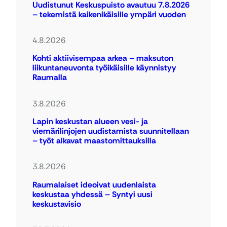
Uudistunut Keskuspuisto avautuu 7.8.2026
– tekemistä kaikenikäisille ympäri vuoden
4.8.2026
Kohti aktiivisempaa arkea – maksuton
liikuntaneuvonta työikäisille käynnistyy
Raumalla
3.8.2026
Lapin keskustan alueen vesi- ja
viemärilinjojen uudistamista suunnitellaan
– työt alkavat maastomittauksilla
3.8.2026
Raumalaiset ideoivat uudenlaista
keskustaa yhdessä – Syntyi uusi
keskustavisio