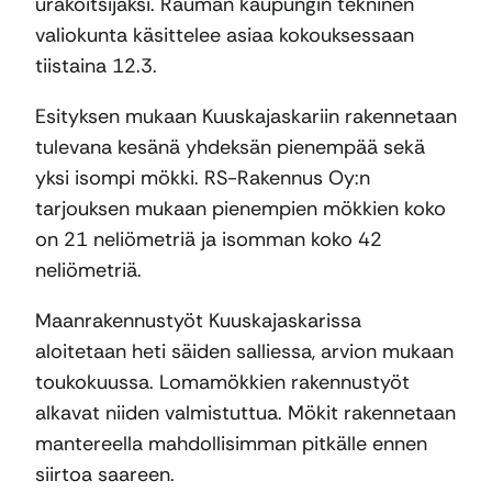
urakoitsijaksi. Rauman kaupungin tekninen
valiokunta käsittelee asiaa kokouksessaan
tiistaina 12.3.
Esityksen mukaan Kuuskajaskariin rakennetaan
tulevana kesänä yhdeksän pienempää sekä
yksi isompi mökki. RS-Rakennus Oy:n
tarjouksen mukaan pienempien mökkien koko
on 21 neliömetriä ja isomman koko 42
neliömetriä.
Maanrakennustyöt Kuuskajaskarissa
aloitetaan heti säiden salliessa, arvion mukaan
toukokuussa. Lomamökkien rakennustyöt
alkavat niiden valmistuttua. Mökit rakennetaan
mantereella mahdollisimman pitkälle ennen
siirtoa saareen.