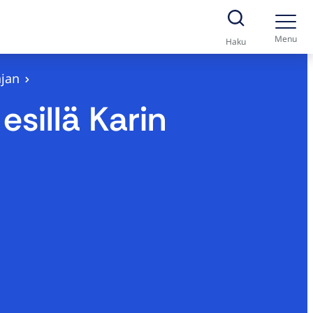
Menu
Haku
ajan
esillä Karin