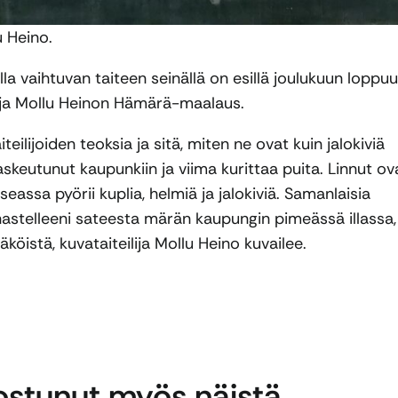
u Heino.
a vaihtuvan taiteen seinällä on esillä joulukuun loppu
lija Mollu Heinon Hämärä-maalaus.
lijoiden teoksia ja sitä, miten ne ovat kuin jalokiviä
skeutunut kaupunkiin ja viima kurittaa puita. Linnut ov
eassa pyörii kuplia, helmiä ja jalokiviä. Samanlaisia
ihastelleeni sateesta märän kaupungin pimeässä illassa,
köistä, kuvataiteilija Mollu Heino kuvailee.
nostunut myös näistä