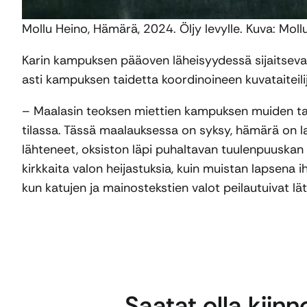
Mollu Heino, Hämärä, 2024. Öljy levylle. Kuva: Moll
Karin kampuksen pääoven läheisyydessä sijaitsevall
asti kampuksen taidetta koordinoineen kuvataitei
– Maalasin teoksen miettien kampuksen muiden taitei
tilassa. Tässä maalauksessa on syksy, hämärä on la
lähteneet, oksiston läpi puhaltavan tuulenpuuskan s
kirkkaita valon heijastuksia, kuin muistan lapsena 
kun katujen ja mainostekstien valot peilautuivat lätä
Saatat olla kiin