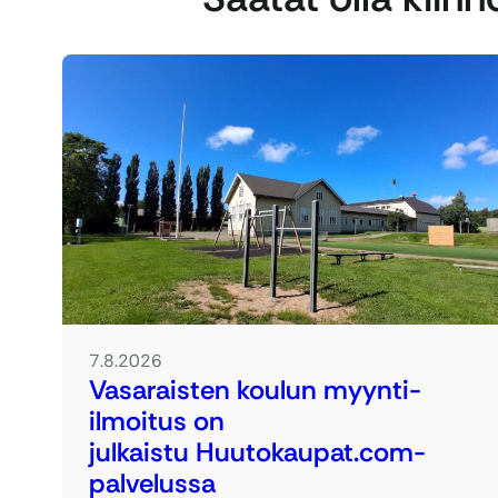
7.8.2026
Vasaraisten koulun myynti-
ilmoitus on
julkaistu Huutokaupat.com-
palvelussa