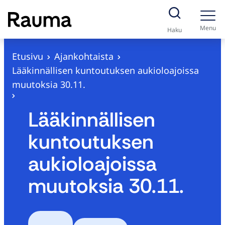
S
i
Menu
Haku
i
r
Etusivu
Ajankohtaista
r
Lääkinnällisen kuntoutuksen aukioloajoissa
y
muutoksia 30.11.
s
i
Lääkinnällisen
s
kuntoutuksen
ä
l
aukioloajoissa
t
muutoksia 30.11.
ö
ö
n