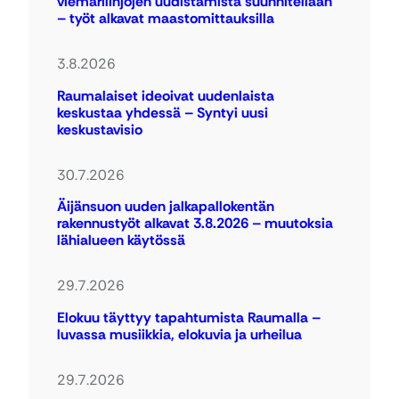
viemärilinjojen uudistamista suunnitellaan
– työt alkavat maastomittauksilla
3.8.2026
Raumalaiset ideoivat uudenlaista
keskustaa yhdessä – Syntyi uusi
keskustavisio
30.7.2026
Äijänsuon uuden jalkapallokentän
rakennustyöt alkavat 3.8.2026 – muutoksia
lähialueen käytössä
29.7.2026
Elokuu täyttyy tapahtumista Raumalla –
luvassa musiikkia, elokuvia ja urheilua
29.7.2026