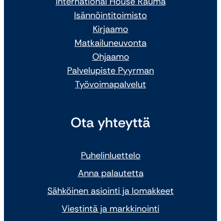
International House Rauma
Isännöintitoimisto
Kirjaamo
Matkailuneuvonta
Ohjaamo
Palvelupiste Pyyrman
Työvoimapalvelut
Ota yhteyttä
Puhelinluettelo
Anna palautetta
Sähköinen asiointi ja lomakkeet
Viestintä ja markkinointi