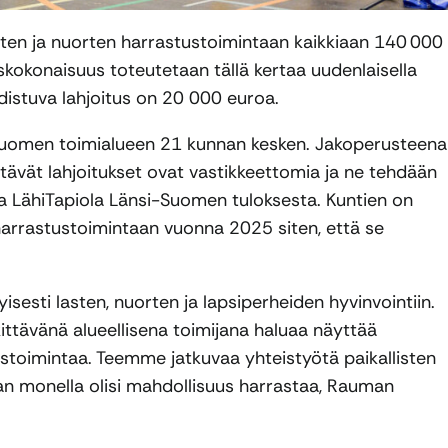
sten ja nuorten harrastustoimintaan kaikkiaan 140 000
skokonaisuus toteutetaan tällä kertaa uudenlaisella
hdistuva lahjoitus on 20 000 euroa.
i-Suomen toimialueen 21 kunnan kesken. Jakoperusteena
ävät lahjoitukset ovat vastikkeettomia ja ne tehdään
ja LähiTapiola Länsi-Suomen tuloksesta. Kuntien on
arrastustoimintaan vuonna 2025 siten, että se
esti lasten, nuorten ja lapsiperheiden hyvinvointiin.
kittävänä alueellisena toimijana haluaa näyttää
tustoimintaa. Teemme jatkuvaa yhteistyötä paikallisten
man monella olisi mahdollisuus harrastaa, Rauman