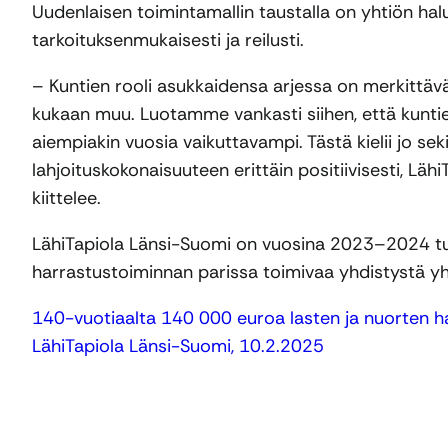
Uudenlaisen toimintamallin taustalla on yhtiön ha
tarkoituksenmukaisesti ja reilusti.
– Kuntien rooli asukkaidensa arjessa on merkittäv
kukaan muu. Luotamme vankasti siihen, että kunti
aiempiakin vuosia vaikuttavampi. Tästä kielii jo se
lahjoituskokonaisuuteen erittäin positiivisesti, Lä
kiittelee.
LähiTapiola Länsi-Suomi on vuosina 2023–2024 tuk
harrastustoiminnan parissa toimivaa yhdistystä y
140-vuotiaalta 140 000 euroa lasten ja nuorten h
LähiTapiola Länsi-Suomi, 10.2.2025