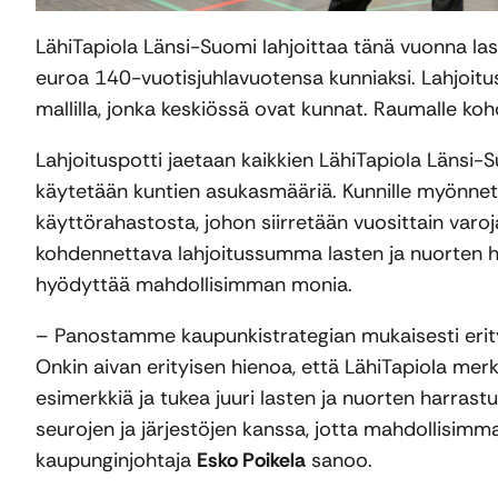
LähiTapiola Länsi-Suomi lahjoittaa tänä vuonna la
euroa 140-vuotisjuhlavuotensa kunniaksi. Lahjoitu
mallilla, jonka keskiössä ovat kunnat. Raumalle ko
Lahjoituspotti jaetaan kaikkien LähiTapiola Läns
käytetään kuntien asukasmääriä. Kunnille myönnett
käyttörahastosta, johon siirretään vuosittain varo
kohdennettava lahjoitussumma lasten ja nuorten h
hyödyttää mahdollisimman monia.
– Panostamme kaupunkistrategian mukaisesti erityis
Onkin aivan erityisen hienoa, että LähiTapiola mer
esimerkkiä ja tukea juuri lasten ja nuorten harras
seurojen ja järjestöjen kanssa, jotta mahdollisim
kaupunginjohtaja
Esko Poikela
sanoo.