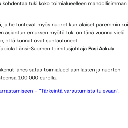
lu kohdentaa tuki koko toimialueelleen mahdollisimman
ä, ja he tuntevat myös nuoret kuntalaiset paremmin ku
en asiantuntemuksen myötä tuki on tänä vuonna vielä
kin, että kunnat ovat suhtautuneet
hiTapiola Länsi-Suomen toimitusjohtaja
Pasi Aakula
enut lähes sataa toimialueellaan lasten ja nuorten
hteensä 100 000 eurolla.
arrastamiseen – ”Tärkeintä varautumista tulevaan”,