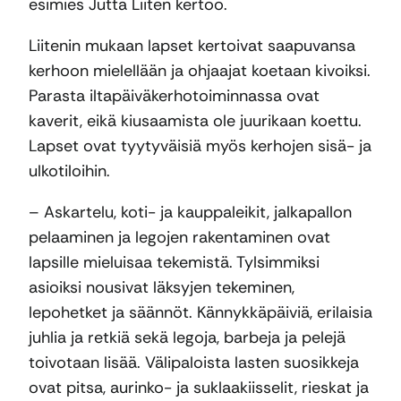
esimies Jutta Liiten kertoo.
Liitenin mukaan lapset kertoivat saapuvansa
kerhoon mielellään ja ohjaajat koetaan kivoiksi.
Parasta iltapäiväkerhotoiminnassa ovat
kaverit, eikä kiusaamista ole juurikaan koettu.
Lapset ovat tyytyväisiä myös kerhojen sisä- ja
ulkotiloihin.
– Askartelu, koti- ja kauppaleikit, jalkapallon
pelaaminen ja legojen rakentaminen ovat
lapsille mieluisaa tekemistä. Tylsimmiksi
asioiksi nousivat läksyjen tekeminen,
lepohetket ja säännöt. Kännykkäpäiviä, erilaisia
juhlia ja retkiä sekä legoja, barbeja ja pelejä
toivotaan lisää. Välipaloista lasten suosikkeja
ovat pitsa, aurinko- ja suklaakiisselit, rieskat ja