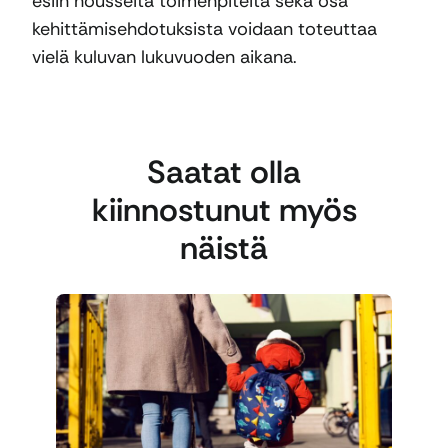
esiin nousseita toimenpiteitä sekä osa
kehittämisehdotuksista voidaan toteuttaa
vielä kuluvan lukuvuoden aikana.
Saatat olla
kiinnostunut myös
näistä