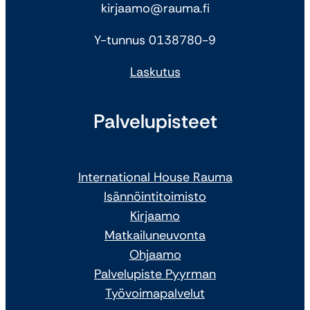
kirjaamo@rauma.fi
Y-tunnus 0138780-9
Laskutus
Palvelupisteet
International House Rauma
Isännöintitoimisto
Kirjaamo
Matkailuneuvonta
Ohjaamo
Palvelupiste Pyyrman
Työvoimapalvelut