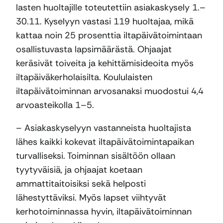
lasten huoltajille toteutettiin asiakaskysely 1.–
30.11. Kyselyyn vastasi 119 huoltajaa, mikä
kattaa noin 25 prosenttia iltapäivätoimintaan
osallistuvasta lapsimäärästä. Ohjaajat
keräsivät toiveita ja kehittämisideoita myös
iltapäiväkerholaisilta. Koululaisten
iltapäivätoiminnan arvosanaksi muodostui 4,4
arvoasteikolla 1–5.
– Asiakaskyselyyn vastanneista huoltajista
lähes kaikki kokevat iltapäivätoimintapaikan
turvalliseksi. Toiminnan sisältöön ollaan
tyytyväisiä, ja ohjaajat koetaan
ammattitaitoisiksi sekä helposti
lähestyttäviksi. Myös lapset viihtyvät
kerhotoiminnassa hyvin, iltapäivätoiminnan